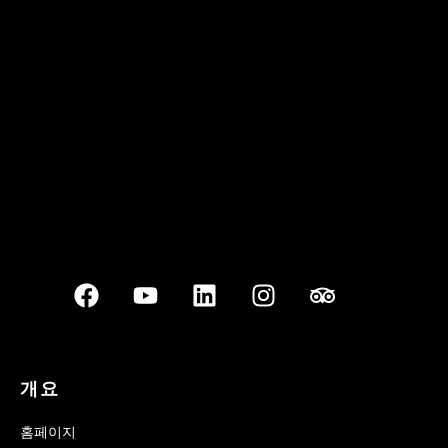
꽌부이 정원
Best outdoor seating
개요
홈페이지