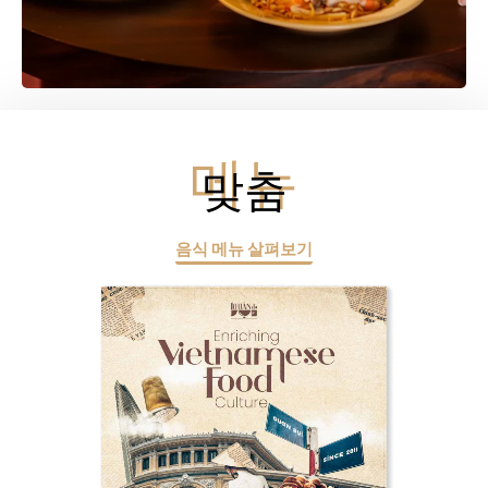
메뉴
맞춤
음식 메뉴 살펴보기