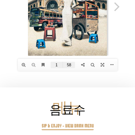
음료수
메뉴
Sip & Enjoy - View Drink Menu