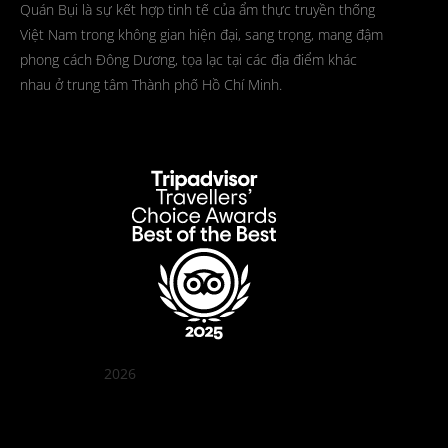
Quán Bụi là sự kết hợp tinh tế của ẩm thực truyền thống
Việt Nam trong không gian hiện đại, sang trọng, mang đậm
phong cách Đông Dương, tọa lạc tại các địa điểm khác
nhau ở trung tâm Thành phố Hồ Chí Minh.
2026