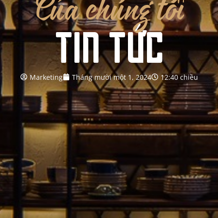
Của
chúng
tôi
TIN TỨC
Marketing
Tháng mười một 1, 2024
12:40 chiều