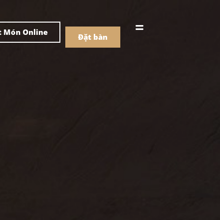
어
中文
t Món Online
Đặt bàn
Menu
ồ uống
Menu
ồ uống