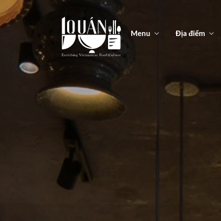
Menu
Địa điểm
Men
Thức ă
Men
Thức ă