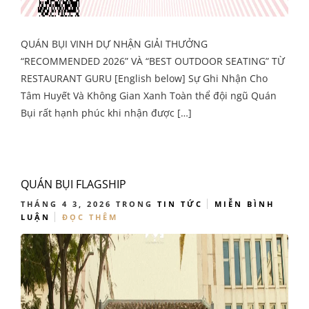
QUÁN BỤI VINH DỰ NHẬN GIẢI THƯỞNG
“RECOMMENDED 2026” VÀ “BEST OUTDOOR SEATING” TỪ
RESTAURANT GURU [English below] Sự Ghi Nhận Cho
Tâm Huyết Và Không Gian Xanh Toàn thể đội ngũ Quán
Bụi rất hạnh phúc khi nhận được […]
QUÁN BỤI FLAGSHIP
THÁNG 4 3, 2026
TRONG
TIN TỨC
MIỄN BÌNH
LUẬN
ĐỌC THÊM