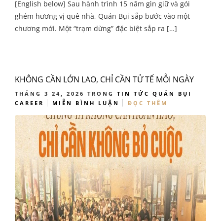
[English below] Sau hành trình 15 năm gìn giữ và gói
ghém hương vị quê nhà, Quán Bụi sắp bước vào một
chương mới. Một “trạm dừng” đặc biệt sắp ra […]
KHÔNG CẦN LỚN LAO, CHỈ CẦN TỬ TẾ MỖI NGÀY
THÁNG 3 24, 2026
TRONG
TIN TỨC
QUÁN BỤI
CAREER
MIỄN BÌNH LUẬN
ĐỌC THÊM