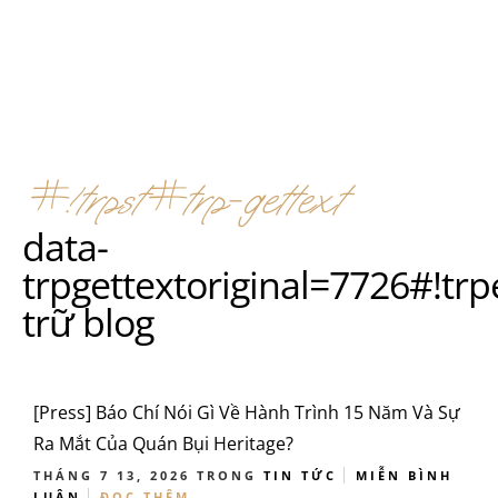
#!trpst#trp-gettext
data-
trpgettextoriginal=7726#!t
trữ blog
[Press] Báo Chí Nói Gì Về Hành Trình 15 Năm Và Sự
Ra Mắt Của Quán Bụi Heritage?
THÁNG 7 13, 2026
TRONG
TIN TỨC
MIỄN BÌNH
LUẬN
ĐỌC THÊM