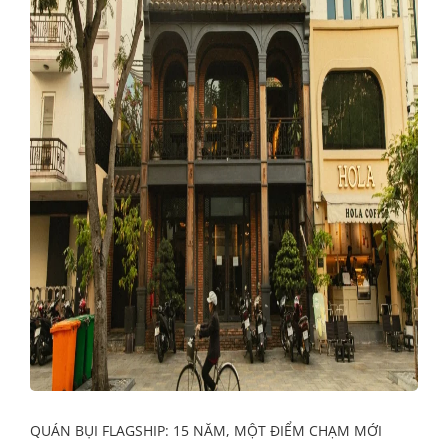
QUÁN BỤI FLAGSHIP: 15 NĂM, MỘT ĐIỂM CHẠM MỚI