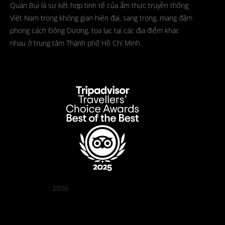
Quán Bụi là sự kết hợp tinh tế của ẩm thực truyền thống
Việt Nam trong không gian hiện đại, sang trọng, mang đậm
phong cách Đông Dương, tọa lạc tại các địa điểm khác
nhau ở trung tâm Thành phố Hồ Chí Minh.
2026