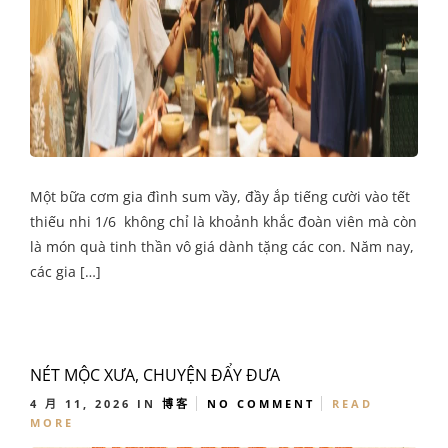
Một bữa cơm gia đình sum vầy, đầy ắp tiếng cười vào tết
thiếu nhi 1/6 không chỉ là khoảnh khắc đoàn viên mà còn
là món quà tinh thần vô giá dành tặng các con. Năm nay,
các gia […]
NÉT MỘC XƯA, CHUYỆN ĐẨY ĐƯA
4 月 11, 2026
IN
博客
NO COMMENT
READ
MORE