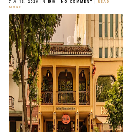
7 月 13, 2026
IN
博客
NO COMMENT
READ
MORE