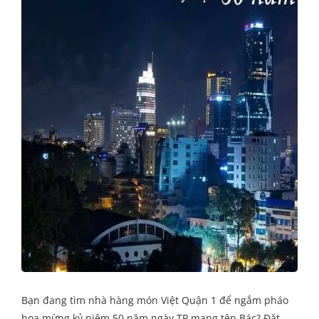
Bạn đang tìm nhà hàng món Việt Quận 1 để ngắm pháo
hoa mừng kỷ niệm 50 năm ngày TP mang tên Bác? Đặt