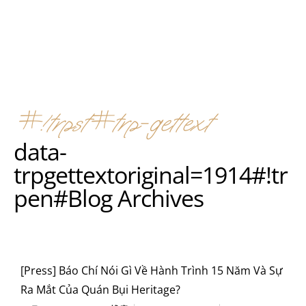
#!trpst#trp-gettext
data-
trpgettextoriginal=1914#!tr
pen#Blog Archives
[Press] Báo Chí Nói Gì Về Hành Trình 15 Năm Và Sự
Ra Mắt Của Quán Bụi Heritage?