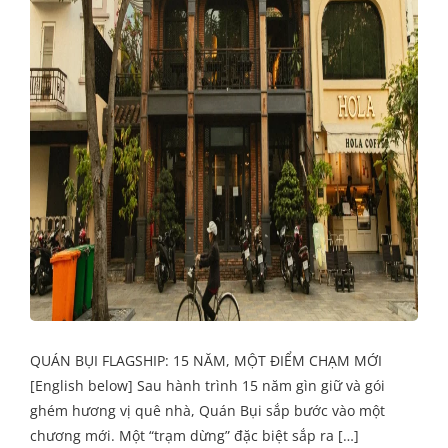
QUÁN BỤI FLAGSHIP: 15 NĂM, MỘT ĐIỂM CHẠM MỚI
[English below] Sau hành trình 15 năm gìn giữ và gói
ghém hương vị quê nhà, Quán Bụi sắp bước vào một
chương mới. Một “trạm dừng” đặc biệt sắp ra […]