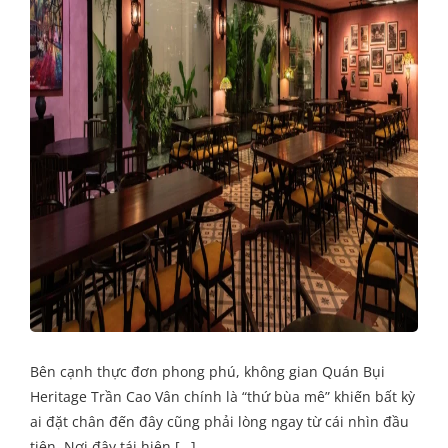
Bên cạnh thực đơn phong phú, không gian Quán Bụi
Heritage Trần Cao Vân chính là “thứ bùa mê” khiến bất kỳ
ai đặt chân đến đây cũng phải lòng ngay từ cái nhìn đầu
tiên. Nơi đây tái hiện […]