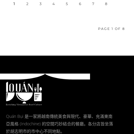
1
2
3
4
5
6
7
8
PAGE 1 OF 8
Quán Bụi 是一家將越南傳統美食與現代、豪華、充滿東南
亞風格 (Indochine) 的空間巧妙結合的餐廳。各分店皆坐落
於胡志明市的市中心不同地點。