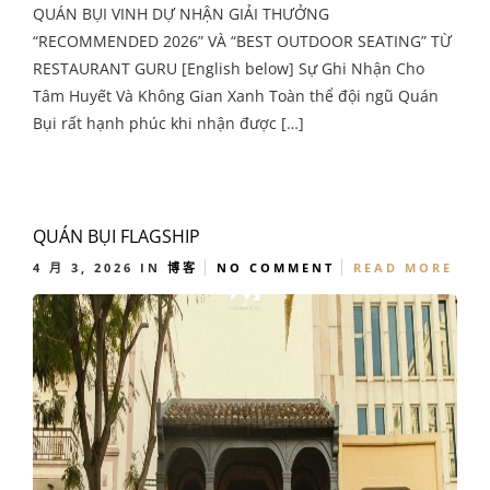
QUÁN BỤI VINH DỰ NHẬN GIẢI THƯỞNG
“RECOMMENDED 2026” VÀ “BEST OUTDOOR SEATING” TỪ
RESTAURANT GURU [English below] Sự Ghi Nhận Cho
Tâm Huyết Và Không Gian Xanh Toàn thể đội ngũ Quán
Bụi rất hạnh phúc khi nhận được […]
QUÁN BỤI FLAGSHIP
4 月 3, 2026
IN
博客
NO COMMENT
READ MORE