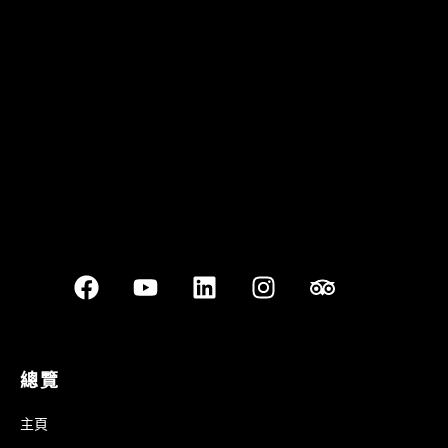
Best outdoor seating
總覽
主頁