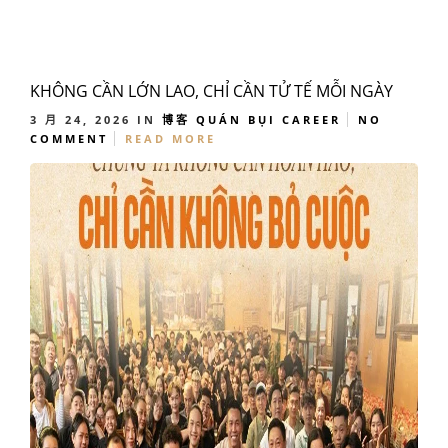
KHÔNG CẦN LỚN LAO, CHỈ CẦN TỬ TẾ MỖI NGÀY
3 月 24, 2026
IN
博客
QUÁN BỤI CAREER
NO
COMMENT
READ MORE