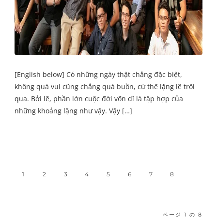
[English below] Có những ngày thật chẳng đặc biệt,
không quá vui cũng chẳng quá buồn, cứ thế lặng lẽ trôi
qua. Bởi lẽ, phần lớn cuộc đời vốn dĩ là tập hợp của
những khoảng lặng như vậy. Vậy […]
1
2
3
4
5
6
7
8
ページ 1 の 8