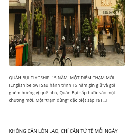
QUÁN BỤI FLAGSHIP: 15 NĂM, MỘT ĐIỂM CHẠM MỚI
[English below] Sau hành trình 15 năm gìn giữ và gói
ghém hương vị quê nhà, Quán Bụi sắp bước vào một
chương mới. Một “trạm dừng” đặc biệt sắp ra […]
KHÔNG CẦN LỚN LAO, CHỈ CẦN TỬ TẾ MỖI NGÀY