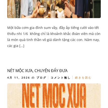
Một bữa cơm gia đình sum vầy, đầy ắp tiếng cười vào tết
thiếu nhi 1/6 không chỉ là khoảnh khắc đoàn viên mà còn
là món quà tinh thần vô giá dành tặng các con. Năm nay,
các gia […]
NÉT MỘC XƯA, CHUYỆN ĐẨY ĐƯA
4月 11, 2026
の
ブログ
コメント無し
続きを読む