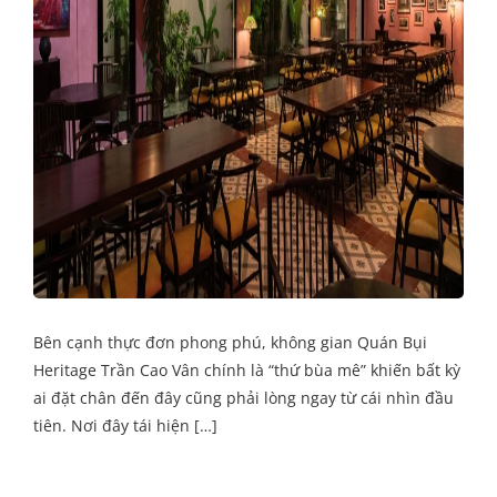
Bên cạnh thực đơn phong phú, không gian Quán Bụi
Heritage Trần Cao Vân chính là “thứ bùa mê” khiến bất kỳ
ai đặt chân đến đây cũng phải lòng ngay từ cái nhìn đầu
tiên. Nơi đây tái hiện […]