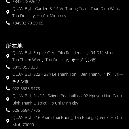
+84347892647
QUÁN BỤI - Garden 3: 14 Vo Truong Toan , Thao Dien Ward,
Thu Duc city, Ho Chi Minh city
+84902 79 39 05
所在地
QUÁN BỤI: Empire City – Tilia Residences、04 D11 street、
Thu Thiem Ward、Thu Duc city、ホーチミン市
0815 958 338
QUÁN BỤI: 222 - 224 Le Thanh Ton、Ben Thanh、1 区、ホー
チミン市
028 6686 8478
QUÁN BỤI: 31-D5 , Saigon Pearl Villas - 92 Nguyen Huu Canh,
Binh Thanh District, Ho Chi Minh city
028 6684 7706
QUÁN BỤI: 216 Pham Thai Buong, Tan Phong, Quan 7, Ho Chi
Minh 70000