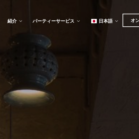
オ
紹介
パーティーサービス
日本語
English
Tiếng Việt
한국어
ュー
メ
ベント
简体中文
ュー
メ
ベント