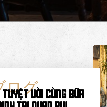
ブログ
i Tuyệt Vời Cùng Bữa