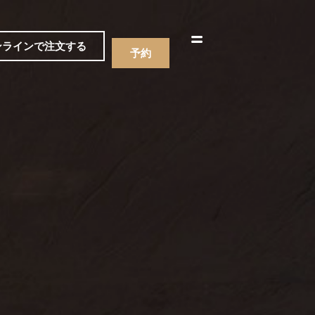
한국어
简体中文
ンラインで注文する
予約
ニュー
飲み物
ニュー
飲み物