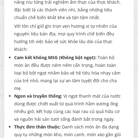
nâng niu từng trải nghiệm ẩm thực của thực khách,
đặc biệt là các thành viên nhí, bằng những tiêu
chuẩn chế biến khắt khe và tận tâm nhất.
Với tôn chỉ giữ gìn trọn vẹn hương vị tự nhiên của
nguyên liệu bản địa, mọi quy trình chế biến đều
hướng tới việc bảo vệ sức khỏe lâu dài của thực
khách:
Cam kết không MSG (Không bột ngọt):
Toàn bộ
món ăn đều được nêm nếm cẩn trọng, hoàn toàn
loại bỏ bột ngọt nhằm bảo vệ hệ tiêu hóa nhạy cảm
của trẻ nhỏ, mang lại sự an tâm tuyệt đối cho cha
mẹ.
Ngon và truyền thống:
Vị ngọt thanh mát của nước
dùng được chiết xuất từ quá trình hầm xương ống
nhiều giờ, kết hợp cùng các loại rau củ quả hữu cơ
và nguồn hải sản tươi sống đánh bắt trong ngày.
Thực đơn thân thuộc:
Danh sách món ăn đa dạng
quy tụ những món kho, món canh, món xào gần gũi