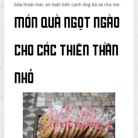
bữa thoải mái, an toàn bên cạnh ông bà và cha mẹ.
Món Quà Ngọt Ngào
Cho Các Thiên Thần
Nhỏ