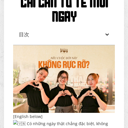
CHỈ CẦN TỬ TẾ MỖI
NGÀY
目次
[English below]
Có những ngày thật chẳng đặc biệt, không