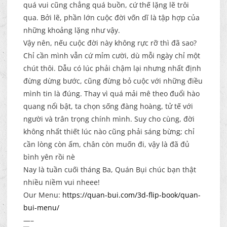
quá vui cũng chẳng quá buồn, cứ thế lặng lẽ trôi
qua. Bởi lẽ, phần lớn cuộc đời vốn dĩ là tập hợp của
những khoảng lặng như vậy.
Vậy nên, nếu cuộc đời này không rực rỡ thì đã sao?
Chỉ cần mình vẫn cứ mỉm cười, dù mỗi ngày chỉ một
chút thôi. Dẫu có lúc phải chậm lại nhưng nhất định
đừng dừng bước, cũng đừng bỏ cuộc với những điều
mình tin là đúng. Thay vì quá mải mê theo đuổi hào
quang nổi bật, ta chọn sống đàng hoàng, tử tế với
người và trân trọng chính mình. Suy cho cùng, đời
không nhất thiết lúc nào cũng phải sáng bừng; chỉ
cần lòng còn ấm, chân còn muốn đi, vậy là đã đủ
bình yên rồi nè
Nay là tuần cuối tháng Ba, Quán Bụi chúc bạn thật
nhiều niềm vui nheee!
Our Menu:
https://quan-bui.com/3d-flip-book/quan-
bui-menu/
—–