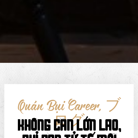
Quán Bụi Career
,
ブ
ログ
KHÔNG CẦN LỚN LAO,