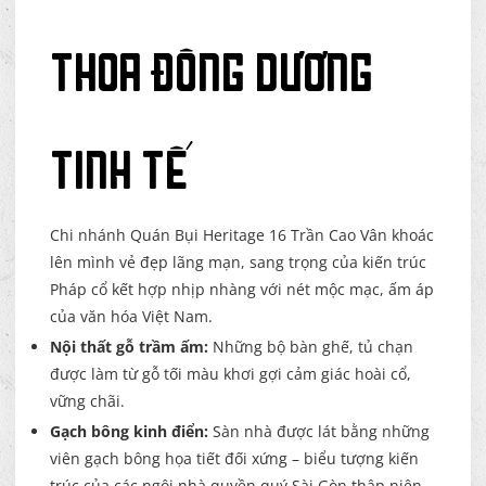
thoa Đông Dương
tinh tế
Chi nhánh Quán Bụi Heritage 16 Trần Cao Vân khoác
lên mình vẻ đẹp lãng mạn, sang trọng của kiến trúc
Pháp cổ kết hợp nhịp nhàng với nét mộc mạc, ấm áp
của văn hóa Việt Nam.
Nội thất gỗ trầm ấm:
Những bộ bàn ghế, tủ chạn
được làm từ gỗ tối màu khơi gợi cảm giác hoài cổ,
vững chãi.
Gạch bông kinh điển:
Sàn nhà được lát bằng những
viên gạch bông họa tiết đối xứng – biểu tượng kiến
trúc của các ngôi nhà quyền quý Sài Gòn thập niên