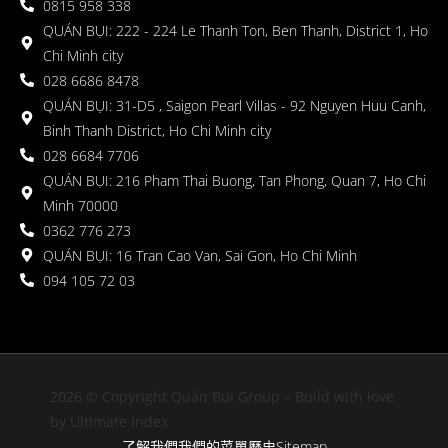
0815 958 338
QUÁN BỤI: 222 - 224 Le Thanh Ton, Ben Thanh, District 1, Ho
Chi Minh city
028 6686 8478
QUÁN BỤI: 31-D5 , Saigon Pearl Villas - 92 Nguyen Huu Canh,
Binh Thanh District, Ho Chi Minh city
028 6684 7706
QUÁN BỤI: 216 Pham Thai Buong, Tan Phong, Quan 7, Ho Chi
Minh 70000
0362 776 273
QUÁN BỤI: 16 Tran Cao Van, Sai Gon, Ho Chi Minh
094 105 72 03
2026 © Copyright Quán Bụi Group – Build with love
by Ultimate Index
了解我們
我們的菜單
歷史
Sitemap