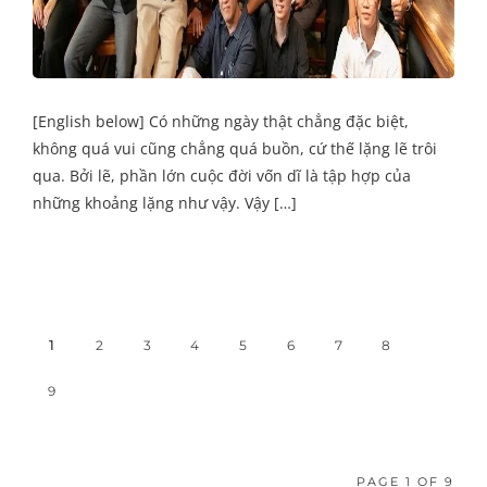
[English below] Có những ngày thật chẳng đặc biệt,
không quá vui cũng chẳng quá buồn, cứ thế lặng lẽ trôi
qua. Bởi lẽ, phần lớn cuộc đời vốn dĩ là tập hợp của
những khoảng lặng như vậy. Vậy […]
1
2
3
4
5
6
7
8
9
PAGE 1 OF 9