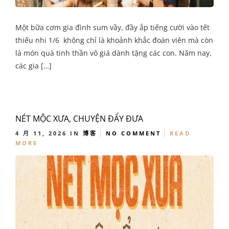
Một bữa cơm gia đình sum vầy, đầy ắp tiếng cười vào tết
thiếu nhi 1/6 không chỉ là khoảnh khắc đoàn viên mà còn
là món quà tinh thần vô giá dành tặng các con. Năm nay,
các gia […]
NÉT MỘC XƯA, CHUYỆN ĐẨY ĐƯA
4 月 11, 2026
IN
博客
NO COMMENT
READ
MORE