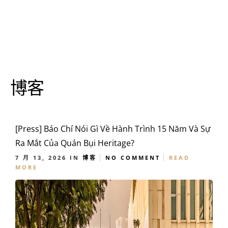
博客
[Press] Báo Chí Nói Gì Về Hành Trình 15 Năm Và Sự
Ra Mắt Của Quán Bụi Heritage?
7 月 13, 2026
IN
博客
NO COMMENT
READ
MORE