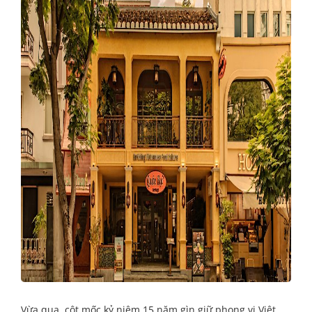
Vừa qua, cột mốc kỷ niệm 15 năm gìn giữ phong vị Việt