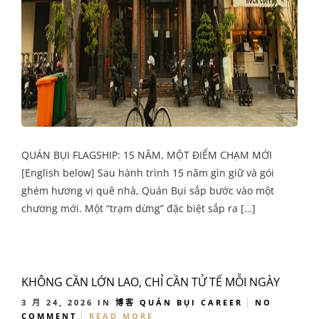
QUÁN BỤI FLAGSHIP: 15 NĂM, MỘT ĐIỂM CHẠM MỚI
[English below] Sau hành trình 15 năm gìn giữ và gói
ghém hương vị quê nhà, Quán Bụi sắp bước vào một
chương mới. Một “trạm dừng” đặc biệt sắp ra […]
KHÔNG CẦN LỚN LAO, CHỈ CẦN TỬ TẾ MỖI NGÀY
3 月 24, 2026
IN
博客
QUÁN BỤI CAREER
NO
COMMENT
READ MORE