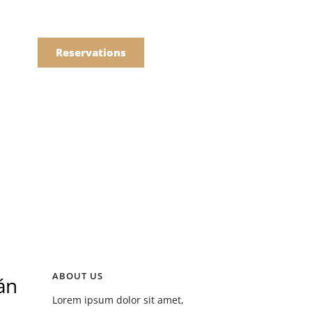
語
點餐
Reservations
們的菜單
Drinks
們的菜單
ABOUT US
án
Drinks
Lorem ipsum dolor sit amet,