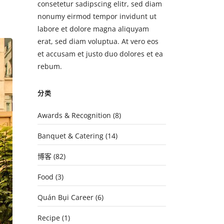
consetetur sadipscing elitr, sed diam
nonumy eirmod tempor invidunt ut
labore et dolore magna aliquyam
erat, sed diam voluptua. At vero eos
et accusam et justo duo dolores et ea
rebum.
分类
Awards & Recognition
(8)
Banquet & Catering
(14)
博客
(82)
Food
(3)
Quán Bụi Career
(6)
Recipe
(1)