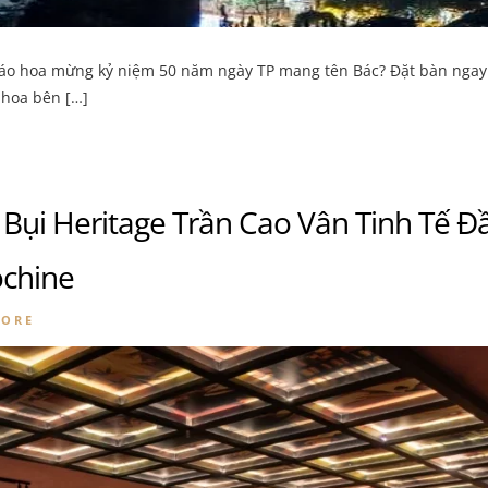
o hoa mừng kỷ niệm 50 năm ngày TP mang tên Bác? Đặt bàn ngay 
 hoa bên […]
ụi Heritage Trần Cao Vân Tinh Tế Đ
ochine
MORE