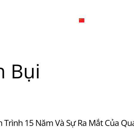
日本
한국어
線上
品牌介绍
外烩与宴会
简体中文
English
Tiếng Việt
日本語
菜單
我
 Bụi
한국어
菜單
我
nh Trình 15 Năm Và Sự Ra Mắt Của Qu