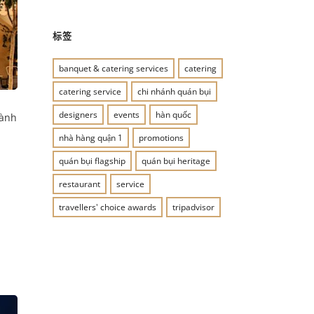
标签
banquet & catering services
catering
catering service
chi nhánh quán bụi
designers
events
hàn quốc
hành
nhà hàng quận 1
promotions
quán bụi flagship
quán bụi heritage
restaurant
service
travellers' choice awards
tripadvisor