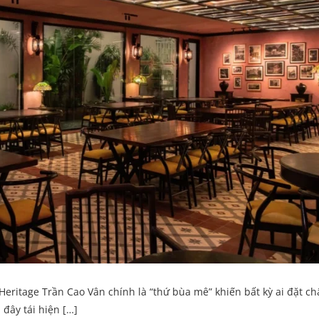
ritage Trần Cao Vân chính là “thứ bùa mê” khiến bất kỳ ai đặt ch
 đây tái hiện […]