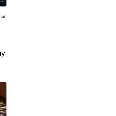
tại
ầy