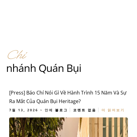
Chi
nhánh Quán Bụi
[Press] Báo Chí Nói Gì Về Hành Trình 15 Năm Và Sự
Ra Mắt Của Quán Bụi Heritage?
7월 13, 2026
~ 안에
블로그
코멘트 없음
더 읽어보기