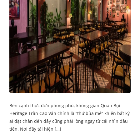
Bên cạnh thực đơn phong phú, không gian Quán Bụi
Heritage Trần Cao Vân chính là “thứ bùa mê” khiến bất kỳ
ai đặt chân đến đây cũng phải lòng ngay từ cái nhìn đầu
tiên. Nơi đây tái hiện […]