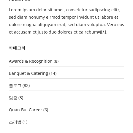
Lorem ipsum dolor sit amet, consetetur sadipscing elitr,
sed diam nonumy eirmod tempor invidunt ut labore et
dolore magna aliquyam erat, sed diam voluptua. Vero eos
et accusam et justo duo dolores et ea rebum에서.
카테고리
Awards & Recognition
(8)
Banquet & Catering
(14)
블로그
(82)
맞춤
(3)
Quán Bụi Career
(6)
조리법
(1)