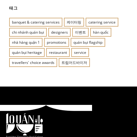
태그
banquet & catering services
케이터링
catering service
chi nhánh quán bụi
designers
이벤트
hàn quốc
nhà hàng quận 1
promotions
quán bụi flagship
quán bụi heritage
restaurant
service
travellers' choice awards
트립어드바이저