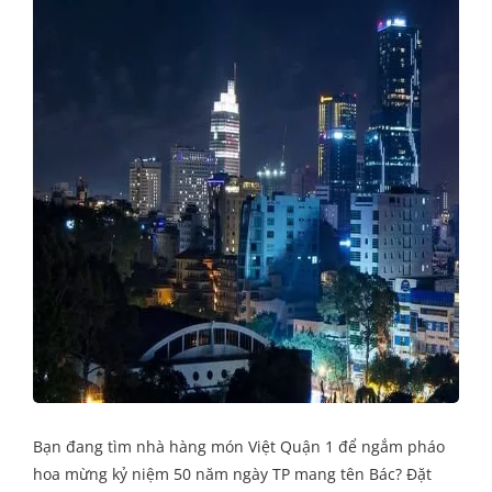
Bạn đang tìm nhà hàng món Việt Quận 1 để ngắm pháo
hoa mừng kỷ niệm 50 năm ngày TP mang tên Bác? Đặt