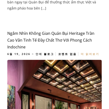
bàn ngay tại Quán Bụi để thưởng thức ẩm thực Việt và
ngắm pháo hoa bên […]
Ngắm Nhìn Không Gian Quán Bụi Heritage Trần
Cao Vân Tinh Tế Đầy Chất Thơ Với Phong Cách
Indochine
6월 19, 2026
~ 안에
블로그
코멘트 없음
더 읽어보기