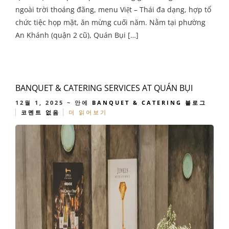
ngoài trời thoáng đãng, menu Việt – Thái đa dạng, hợp tổ
chức tiệc họp mặt, ăn mừng cuối năm. Nằm tại phường
An Khánh (quận 2 cũ), Quán Bụi […]
BANQUET & CATERING SERVICES AT QUÁN BỤI
12월 1, 2025
~ 안에
BANQUET & CATERING
블로그
코멘트 없음
더 읽어보기