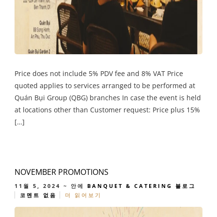
Price does not include 5% PDV fee and 8% VAT Price
quoted applies to services arranged to be performed at
Quán Bụi Group (QBG) branches In case the event is held
at locations other than Customer request: Price plus 15%
[…]
NOVEMBER PROMOTIONS
11월 5, 2024
~ 안에
BANQUET & CATERING
블로그
코멘트 없음
더 읽어보기