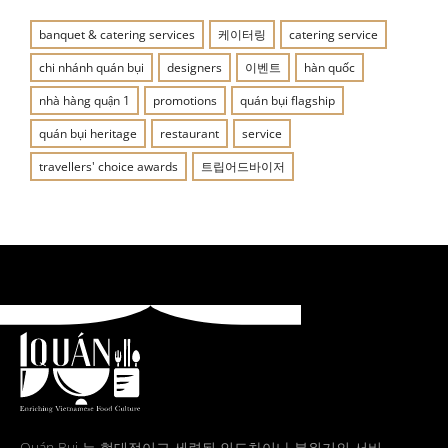
banquet & catering services
케이터링
catering service
chi nhánh quán bụi
designers
이벤트
hàn quốc
nhà hàng quận 1
promotions
quán bụi flagship
quán bụi heritage
restaurant
service
travellers' choice awards
트립어드바이저
Quán Bụi 는 현대적이고 세련된 인도차이나 분위기의 서비