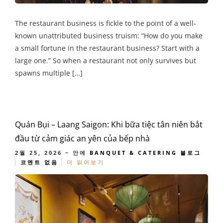
The restaurant business is fickle to the point of a well-
known unattributed business truism: “How do you make
a small fortune in the restaurant business? Start with a
large one.” So when a restaurant not only survives but
spawns multiple […]
Quán Bụi – Laang Saigon: Khi bữa tiệc tân niên bắt
đầu từ cảm giác an yên của bếp nhà
2월 25, 2026
~ 안에
BANQUET & CATERING
블로그
코멘트 없음
더 읽어보기