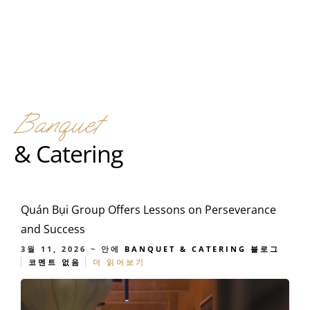
Banquet
& Catering
Quán Bụi Group Offers Lessons on Perseverance
and Success
3월 11, 2026
~ 안에
BANQUET & CATERING
블로그
코멘트 없음
더 읽어보기