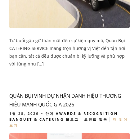
Từ buổi gặp gỡ thân mật đến sự kiện quy mô, Quán Bụi –
CATERING SERVICE mang trọn hương vị Việt đến tận nơi
bạn cần, tất cả đều được chuẩn bị kỹ lưỡng và phù hợp
với từng nhu […]
QUÁN BỤI VINH DỰ NHẬN DANH HIỆU THƯƠNG
HIỆU MẠNH QUỐC GIA 2026
1월 28, 2026
~ 안에
AWARDS & RECOGNITION
BANQUET & CATERING
블로그
코멘트 없음
더 읽어
보기