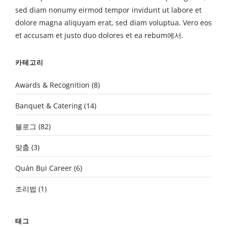
sed diam nonumy eirmod tempor invidunt ut labore et
dolore magna aliquyam erat, sed diam voluptua. Vero eos
et accusam et justo duo dolores et ea rebum에서.
카테고리
Awards & Recognition
(8)
Banquet & Catering
(14)
블로그
(82)
맞춤
(3)
Quán Bụi Career
(6)
조리법
(1)
태그