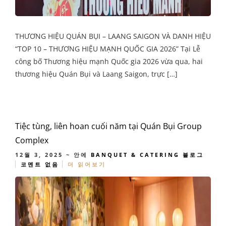
THƯƠNG HIỆU QUÁN BỤI – LAANG SAIGON VÀ DANH HIỆU
“TOP 10 – THƯƠNG HIỆU MẠNH QUỐC GIA 2026” Tại Lễ
công bố Thương hiệu mạnh Quốc gia 2026 vừa qua, hai
thương hiệu Quán Bụi và Laang Saigon, trực […]
Tiệc tùng, liên hoan cuối năm tại Quán Bụi Group
Complex
12월 3, 2025
~ 안에
BANQUET & CATERING
블로그
코멘트 없음
더 읽어보기