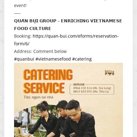
event!
—–
𝗤𝗨𝗔́𝗡 𝗕𝗨̣𝗜 𝗚𝗥𝗢𝗨𝗣 – 𝗘𝗡𝗥𝗜𝗖𝗛𝗜𝗡𝗚 𝗩𝗜𝗘𝗧𝗡𝗔𝗠𝗘𝗦𝗘
𝗙𝗢𝗢𝗗 𝗖𝗨𝗟𝗧𝗨𝗥𝗘
Booking:
https://quan-bui.com/eforms/reservation-
form/6/
Address: Comment below
#quanbui
#vietnamesefood
#catering