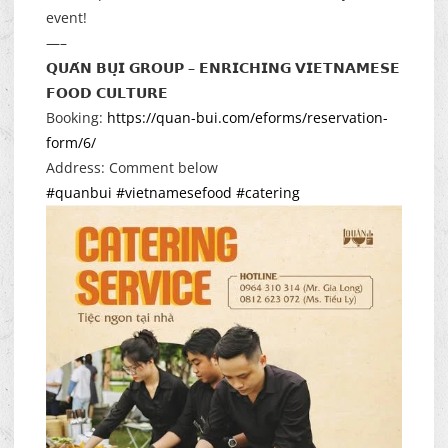
event!
—–
𝗤𝗨𝗔́𝗡 𝗕𝗨̣𝗜 𝗚𝗥𝗢𝗨𝗣 – 𝗘𝗡𝗥𝗜𝗖𝗛𝗜𝗡𝗚 𝗩𝗜𝗘𝗧𝗡𝗔𝗠𝗘𝗦𝗘
𝗙𝗢𝗢𝗗 𝗖𝗨𝗟𝗧𝗨𝗥𝗘
Booking:
https://quan-bui.com/eforms/reservation-
form/6/
Address: Comment below
#quanbui
#vietnamesefood
#catering