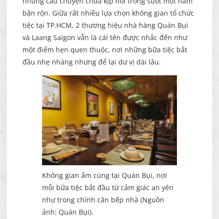
những câu chuyện chưa kịp nói trong suốt một năm
bận rộn. Giữa rất nhiều lựa chọn không gian tổ chức
tiệc tại TP.HCM, 2 thương hiệu nhà hàng Quán Bụi
và Laang Saigon vẫn là cái tên được nhắc đến như
một điểm hẹn quen thuộc, nơi những bữa tiệc bắt
đầu nhẹ nhàng nhưng để lại dư vị dài lâu.
Không gian ấm cúng tại Quán Bụi, nơi
mỗi bữa tiệc bắt đầu từ cảm giác an yên
như trong chính căn bếp nhà (Nguồn
ảnh: Quán Bụi).