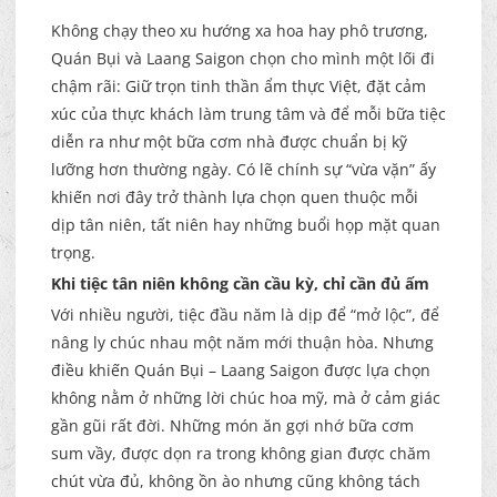
Không chạy theo xu hướng xa hoa hay phô trương,
Quán Bụi và Laang Saigon chọn cho mình một lối đi
chậm rãi: Giữ trọn tinh thần ẩm thực Việt, đặt cảm
xúc của thực khách làm trung tâm và để mỗi bữa tiệc
diễn ra như một bữa cơm nhà được chuẩn bị kỹ
lưỡng hơn thường ngày. Có lẽ chính sự “vừa vặn” ấy
khiến nơi đây trở thành lựa chọn quen thuộc mỗi
dịp tân niên, tất niên hay những buổi họp mặt quan
trọng.
Khi tiệc tân niên không cần cầu kỳ, chỉ cần đủ ấm
Với nhiều người, tiệc đầu năm là dịp để “mở lộc”, để
nâng ly chúc nhau một năm mới thuận hòa. Nhưng
điều khiến Quán Bụi – Laang Saigon được lựa chọn
không nằm ở những lời chúc hoa mỹ, mà ở cảm giác
gần gũi rất đời. Những món ăn gợi nhớ bữa cơm
sum vầy, được dọn ra trong không gian được chăm
chút vừa đủ, không ồn ào nhưng cũng không tách