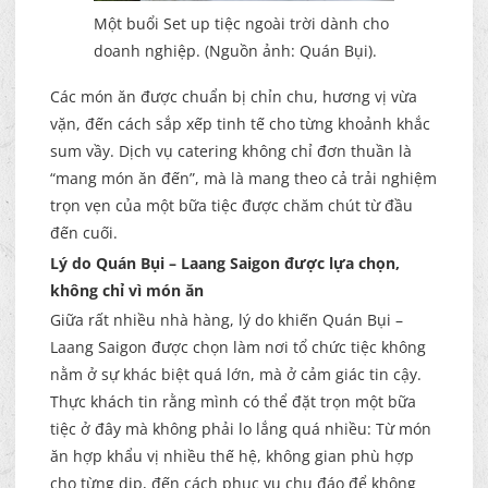
Một buổi Set up tiệc ngoài trời dành cho
doanh nghiệp. (Nguồn ảnh: Quán Bụi).
Các món ăn được chuẩn bị chỉn chu, hương vị vừa
vặn, đến cách sắp xếp tinh tế cho từng khoảnh khắc
sum vầy. Dịch vụ catering không chỉ đơn thuần là
“mang món ăn đến”, mà là mang theo cả trải nghiệm
trọn vẹn của một bữa tiệc được chăm chút từ đầu
đến cuối.
Lý do Quán Bụi – Laang Saigon được lựa chọn,
không chỉ vì món ăn
Giữa rất nhiều nhà hàng, lý do khiến Quán Bụi –
Laang Saigon được chọn làm nơi tổ chức tiệc không
nằm ở sự khác biệt quá lớn, mà ở cảm giác tin cậy.
Thực khách tin rằng mình có thể đặt trọn một bữa
tiệc ở đây mà không phải lo lắng quá nhiều: Từ món
ăn hợp khẩu vị nhiều thế hệ, không gian phù hợp
cho từng dịp, đến cách phục vụ chu đáo để không