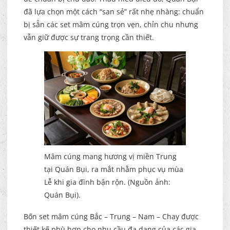
đã lựa chọn một cách “san sẻ” rất nhẹ nhàng: chuẩn
bị sẵn các set mâm cúng trọn vẹn, chỉn chu nhưng
vẫn giữ được sự trang trọng cần thiết.
Mâm cúng mang hương vị miền Trung
tại Quán Bụi, ra mắt nhằm phục vụ mùa
Lễ khi gia đình bận rộn. (Nguồn ảnh:
Quán Bụi).
Bốn set mâm cúng Bắc – Trung – Nam – Chay được
thiết kế phù hợp cho nhu cầu đa dạng của các gia