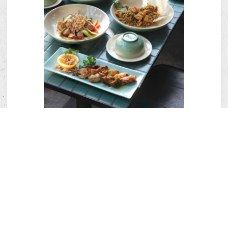
Laang Saigon mang đến trải nghiệm ẩm
thực Việt đương đại, nơi hương vị truyền
thống được kể lại bằng ngôn ngữ và cảm
xúc của thời nay. (Nguồn ảnh: Laang
Saigon).
Mở đầu năm mới bằng một bữa tiệc đủ đầy cảm
xúc
Tiệc tân niên, suy cho cùng, không nằm ở mâm cao