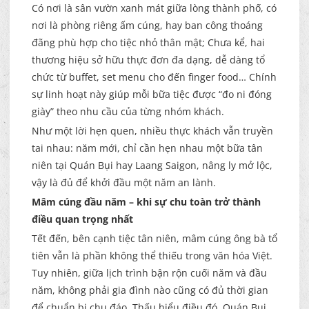
Có nơi là sân vườn xanh mát giữa lòng thành phố, có
nơi là phòng riêng ấm cúng, hay ban công thoáng
đãng phù hợp cho tiệc nhỏ thân mật; Chưa kể, hai
thương hiệu sở hữu thực đơn đa dạng, dễ dàng tổ
chức từ buffet, set menu cho đến finger food… Chính
sự linh hoạt này giúp mỗi bữa tiệc được “đo ni đóng
giày” theo nhu cầu của từng nhóm khách.
Như một lời hẹn quen, nhiều thực khách vẫn truyền
tai nhau: năm mới, chỉ cần hẹn nhau một bữa tân
niên tại Quán Bụi hay Laang Saigon, nâng ly mở lộc,
vậy là đủ để khởi đầu một năm an lành.
Mâm cúng đầu năm – khi sự chu toàn trở thành
điều quan trọng nhất
Tết đến, bên cạnh tiệc tân niên, mâm cúng ông bà tổ
tiên vẫn là phần không thể thiếu trong văn hóa Việt.
Tuy nhiên, giữa lịch trình bận rộn cuối năm và đầu
năm, không phải gia đình nào cũng có đủ thời gian
để chuẩn bị chu đáo. Thấu hiểu điều đó, Quán Bụi