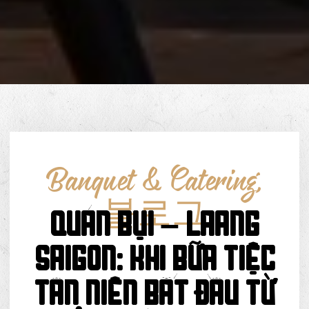
Banquet & Catering
,
블로그
Quán Bụi – Laang
Saigon: Khi bữa tiệc
tân niên bắt đầu từ