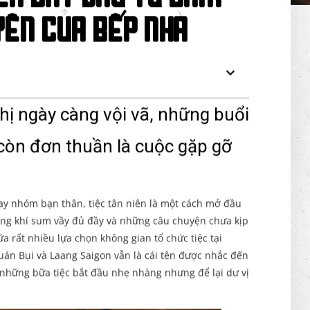
iên bắt đầu từ cảm
yên của bếp nhà
hị ngày càng vội vã, những buổi
còn đơn thuần là cuộc gặp gỡ
ay nhóm bạn thân, tiệc tân niên là một cách mở đầu
ng khí sum vầy đủ đầy và những câu chuyện chưa kịp
a rất nhiều lựa chọn không gian tổ chức tiệc tại
án Bụi và Laang Saigon vẫn là cái tên được nhắc đến
những bữa tiệc bắt đầu nhẹ nhàng nhưng để lại dư vị