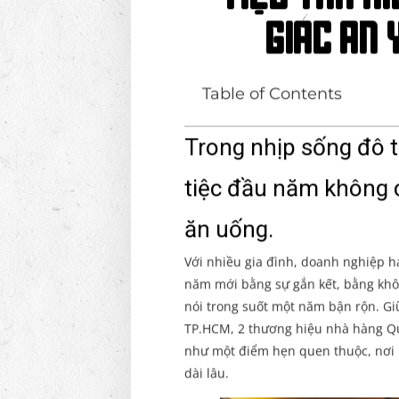
tiệc tân n
giác an 
Table of Contents
Trong nhịp sống đô t
tiệc đầu năm không 
ăn uống.
Với nhiều gia đình, doanh nghiệp h
năm mới bằng sự gắn kết, bằng khô
nói trong suốt một năm bận rộn. Giữ
TP.HCM, 2 thương hiệu nhà hàng Qu
như một điểm hẹn quen thuộc, nơi 
dài lâu.