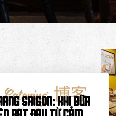
 Catering
,
博客
aang Saigon: Khi bữa