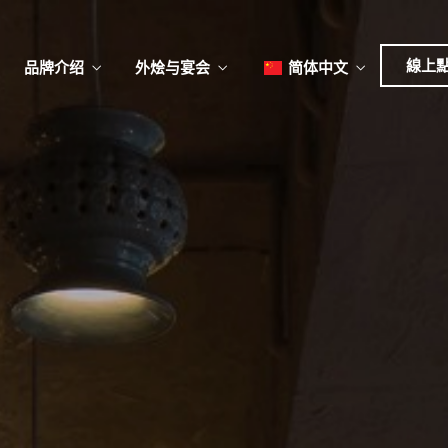
日本
한국어
線上
品牌介绍
外烩与宴会
简体中文
English
Tiếng Việt
日本語
菜單
我
한국어
菜單
我