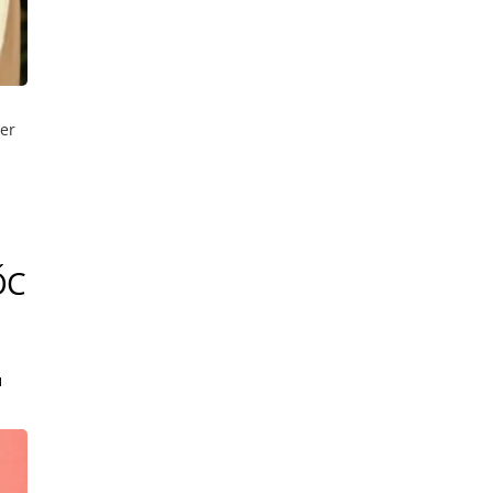
er
ỐC
N