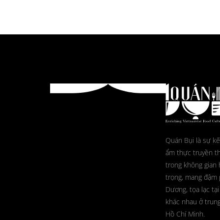
Quán Bụi là sự kế
ẩm thực truyền t
trong không gian 
trọng, mang đậm
Dương, tọa lạc tại
khác nhau ở trun
Hồ Chí Minh.