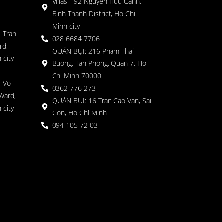
Villas - 92 Nguyen Huu Canh,
Binh Thanh District, Ho Chi
Minh city
 Tran
028 6684 7706
rd,
QUÁN BỤI: 216 Pham Thai
 city
Buong, Tan Phong, Quan 7, Ho
Chi Minh 70000
4 Vo
0362 776 273
Ward,
QUÁN BỤI: 16 Tran Cao Van, Sai
 city
Gon, Ho Chi Minh
094 105 72 03