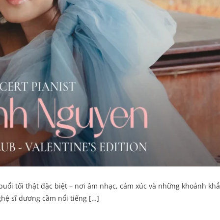
uổi tối thật đặc biệt – nơi âm nhạc, cảm xúc và những khoảnh khắ
ệ sĩ dương cầm nổi tiếng […]