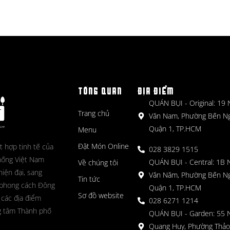
TỔNG QUAN
ĐỊA ĐIỂM
QUÁN BỤI - Original: 19
Trang chủ
Văn Nam, Phường Bến N
Quận 1, TP.HCM
Menu
Đặt Món Online
t hợp tinh tế của
028 3829 1515
hống Việt Nam
QUÁN BỤI - Central: 1B 
Về chúng tôi
hiện đại, sang
Văn Năm, Phường Bến N
Tin tức
 phong cách Đông
Quận 1, TP.HCM
Sơ đồ website
 các địa điểm
028 6271 1214
g tâm Thành phố
QUÁN BỤI - Garden: 55 
Quang Huy, Phường Thảo