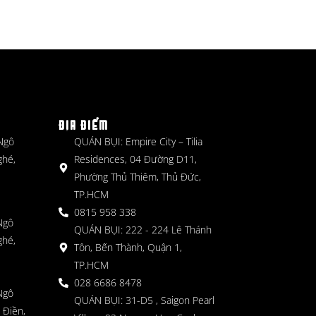
ĐỊA ĐIỂM
 Ngô
QUÁN BỤI: Empire City – Tilia
ghé,
Residences, 04 Đường D11,
Phường Thủ Thiêm, Thủ Đức,
TP.HCM
0815 958 338
Ngô
QUÁN BỤI: 222 - 224 Lê Thánh
ghé,
Tôn, Bến Thành, Quận 1,
TP.HCM
028 6686 8478
Ngô
QUÁN BỤI: 31-D5 , Saigon Pearl
 Điền,