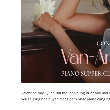
Valentine này, Quán Bụi mời bạn cùng bước vào một b
yêu thương hòa quyện trong đêm nhạc piano cùng ngh