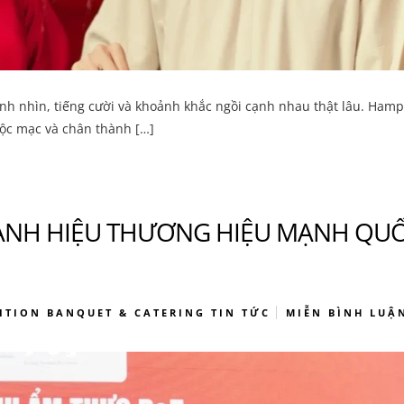
nh nhìn, tiếng cười và khoảnh khắc ngồi cạnh nhau thật lâu. Hamp
ộc mạc và chân thành […]
DANH HIỆU THƯƠNG HIỆU MẠNH QU
ITION
BANQUET & CATERING
TIN TỨC
MIỄN BÌNH LUẬ