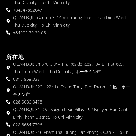
Thu Duc city, Ho Chi Minh city
+84347892647
QUÁN BỤI - Garden 3: 14 Vo Truong Toan , Thao Dien Ward,
Thu Duc city, Ho Chi Minh city
+84902 79 39 05
所在地
QUÁN BỤI: Empire City – Tilia Residences、04 D11 street、
Thu Thiem Ward、Thu Duc city、ホーチミン市
0815 958 338
QUÁN BỤI: 222 - 224 Le Thanh Ton、Ben Thanh、1 区、ホー
チミン市
028 6686 8478
QUÁN BỤI: 31-D5 , Saigon Pearl Villas - 92 Nguyen Huu Canh,
Binh Thanh District, Ho Chi Minh city
028 6684 7706
QUÁN BỤI: 216 Pham Thai Buong, Tan Phong, Quan 7, Ho Chi