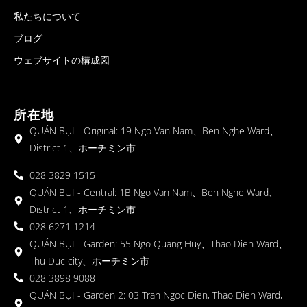
私たちについて
ブログ
ウェブサイトの構成図
所在地
QUÁN BỤI - Original: 19 Ngo Van Nam、Ben Nghe Ward、
District 1、ホーチミン市
028 3829 1515
QUÁN BỤI - Central: 1B Ngo Van Nam、Ben Nghe Ward、
District 1、ホーチミン市
028 6271 1214
QUÁN BỤI - Garden: 55 Ngo Quang Huy、Thao Dien Ward、
Thu Duc city、ホーチミン市
028 3898 9088
QUÁN BỤI - Garden 2: 03 Tran Ngoc Dien, Thao Dien Ward,