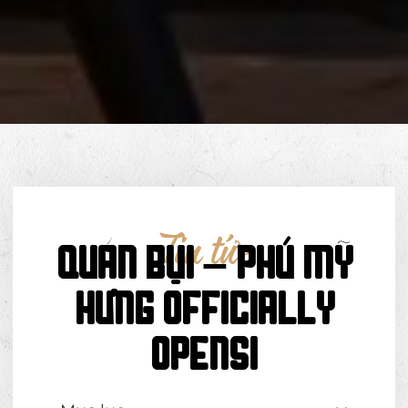
Tin tức
Quán Bụi – Phú Mỹ
Hưng officially
opens!