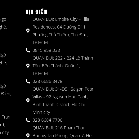
ĐỊA ĐIỂM
 Ngô
QUÁN BỤI: Empire City – Tilia
ghé,
Residences, 04 Đường D11,
Phường Thủ Thiêm, Thủ Đức,
TP.HCM
0815 958 338
Ngô
QUÁN BỤI: 222 - 224 Lê Thánh
ghé,
Tôn, Bến Thành, Quận 1,
TP.HCM
028 6686 8478
Ngô
QUÁN BỤI: 31-D5 , Saigon Pearl
 Điền,
Villas - 92 Nguyen Huu Canh,
Binh Thanh District, Ho Chi
Minh city
 Tran
028 6684 7706
rd,
QUÁN BỤI: 216 Pham Thai
 city
Buong, Tan Phong, Quan 7, Ho