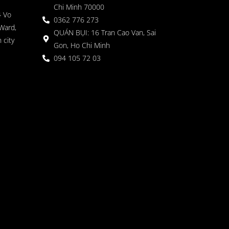
Chi Minh 70000
4 Vo
0362 776 273
Ward,
QUÁN BỤI: 16 Tran Cao Van, Sai
 city
Gon, Ho Chi Minh
094 105 72 03