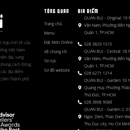
TỔNG QUAN
ĐỊA ĐIỂM
QUÁN BỤI - Original: 19
Trang chủ
Văn Nam, Phường Bến N
Quận 1, TP.HCM
Menu
Đặt Món Online
t hợp tinh tế của
028 3829 1515
hống Việt Nam
QUÁN BỤI - Central: 1B 
Về chúng tôi
hiện đại, sang
Văn Năm, Phường Bến N
Tin tức
 phong cách Đông
Quận 1, TP.HCM
Sơ đồ website
 các địa điểm
028 6271 1214
g tâm Thành phố
QUÁN BỤI - Garden: 55 
Quang Huy, Phường Thảo
Thủ Đức, TP.HCM
028 3898 9088
QUÁN BỤI - Garden 2: 03
Ngoc Dien, Thao Dien Wa
Thu Duc city, Ho Chi Minh