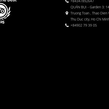
+84347892647
QUÁN BỤI - Garden 3: 1
Truong Toan , Thao Dien 
Thu Duc city, Ho Chi Minh
+84902 79 39 05
 Garden
oor seating