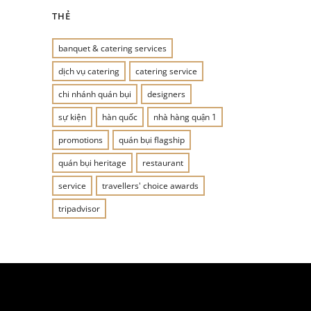
THẺ
banquet & catering services
dịch vụ catering
catering service
chi nhánh quán bụi
designers
sự kiện
hàn quốc
nhà hàng quận 1
promotions
quán bụi flagship
quán bụi heritage
restaurant
service
travellers' choice awards
tripadvisor