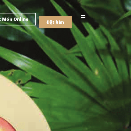
어
中文
t Món Online
Đặt bàn
Menu
ồ uống
Menu
ồ uống