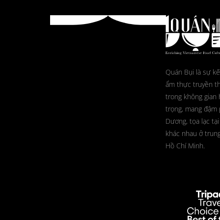
Quán Bụi là sự kế
ẩm thực truyền t
trong không gian 
trọng, mang đậm
Dương, tọa lạc tại
khác nhau ở trun
Hồ Chí Minh.