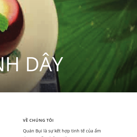
NH DÂY
VỀ CHÚNG TÔI
Quán Bụi là sự kết hợp tinh tế của ẩm