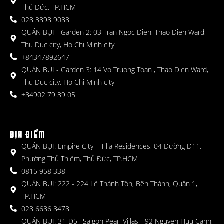
Thủ Đức, TP.HCM
028 3898 9088
QUÁN BỤI - Garden 2: 03 Tran Ngoc Dien, Thao Dien Ward,
Thu Duc city, Ho Chi Minh city
+84347892647
QUÁN BỤI - Garden 3: 14 Vo Truong Toan , Thao Dien Ward,
Thu Duc city, Ho Chi Minh city
+84902 79 39 05
ĐỊA ĐIỂM
QUÁN BỤI: Empire City – Tilia Residences, 04 Đường D11,
Phường Thủ Thiêm, Thủ Đức, TP.HCM
0815 958 338
QUÁN BỤI: 222 - 224 Lê Thánh Tôn, Bến Thành, Quận 1,
TP.HCM
028 6686 8478
QUÁN BỤI: 31-D5 , Saigon Pearl Villas - 92 Nguyen Huu Canh,