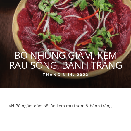
BÒ NHÚNG GIẤM, KÈM
RAU SỐNG, BÁNH TRÁNG
THÁNG 8 11, 2022
VN Bò ngâm dấm sôi ăn kèm rau thơm & bánh tráng