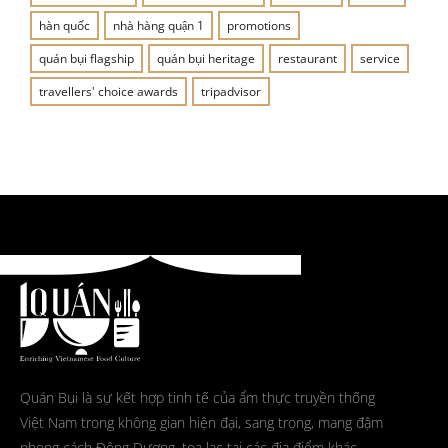
hàn quốc
nhà hàng quận 1
promotions
quán bụi flagship
quán bụi heritage
restaurant
service
travellers' choice awards
tripadvisor
Quán Bụi là sự kết hợp tinh tế của ẩm thực truyền thống
Việt Nam trong không gian hiện đại, sang trọng, mang đậm
phong cách Đông Dương, tọa lạc tại các địa điểm khác