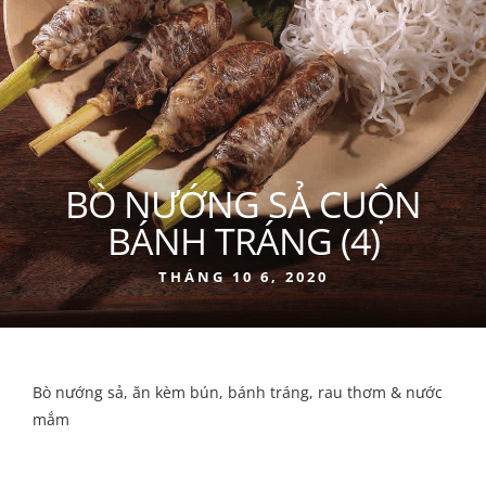
BÒ NƯỚNG SẢ CUỘN
BÁNH TRÁNG (4)
THÁNG 10 6, 2020
Bò nướng sả, ăn kèm bún, bánh tráng, rau thơm & nước
mắm