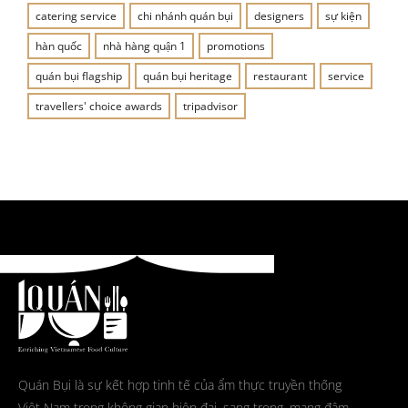
catering service
chi nhánh quán bụi
designers
sự kiện
hàn quốc
nhà hàng quận 1
promotions
quán bụi flagship
quán bụi heritage
restaurant
service
travellers' choice awards
tripadvisor
Quán Bụi là sự kết hợp tinh tế của ẩm thực truyền thống
Việt Nam trong không gian hiện đại, sang trọng, mang đậm