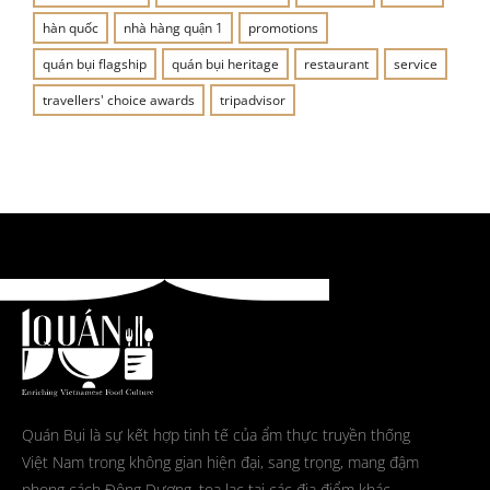
hàn quốc
nhà hàng quận 1
promotions
quán bụi flagship
quán bụi heritage
restaurant
service
travellers' choice awards
tripadvisor
Quán Bụi là sự kết hợp tinh tế của ẩm thực truyền thống
Việt Nam trong không gian hiện đại, sang trọng, mang đậm
phong cách Đông Dương, tọa lạc tại các địa điểm khác