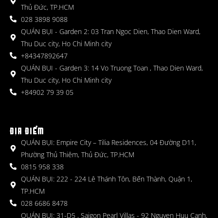
Thủ Đức, TP.HCM
028 3898 9088
QUÁN BỤI - Garden 2: 03 Tran Ngoc Dien, Thao Dien Ward,
Thu Duc city, Ho Chi Minh city
+84347892647
QUÁN BỤI - Garden 3: 14 Vo Truong Toan , Thao Dien Ward,
Thu Duc city, Ho Chi Minh city
+84902 79 39 05
ĐỊA ĐIỂM
QUÁN BỤI: Empire City – Tilia Residences, 04 Đường D11,
Phường Thủ Thiêm, Thủ Đức, TP.HCM
0815 958 338
QUÁN BỤI: 222 - 224 Lê Thánh Tôn, Bến Thành, Quận 1,
TP.HCM
028 6686 8478
QUÁN BỤI: 31-D5 , Saigon Pearl Villas - 92 Nguyen Huu Canh,