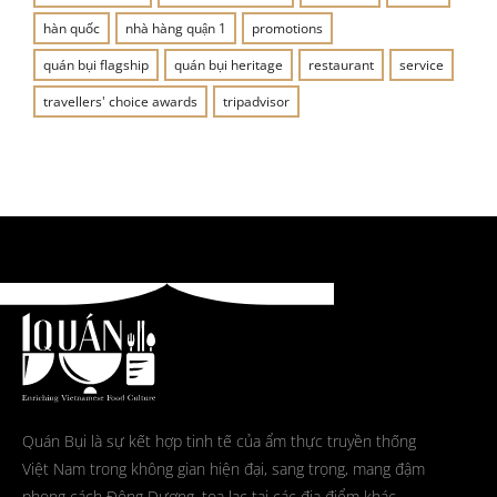
hàn quốc
nhà hàng quận 1
promotions
quán bụi flagship
quán bụi heritage
restaurant
service
travellers' choice awards
tripadvisor
Quán Bụi là sự kết hợp tinh tế của ẩm thực truyền thống
Việt Nam trong không gian hiện đại, sang trọng, mang đậm
phong cách Đông Dương, tọa lạc tại các địa điểm khác