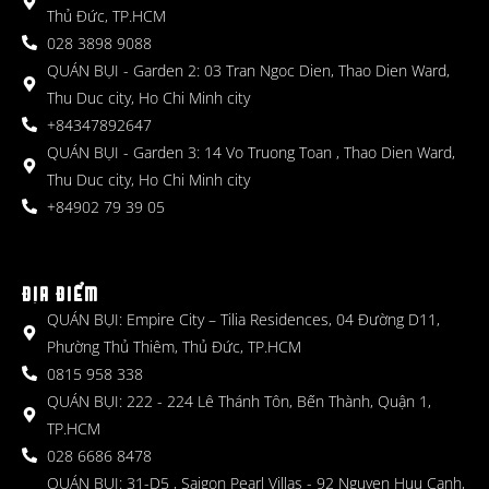
Thủ Đức, TP.HCM
028 3898 9088
QUÁN BỤI - Garden 2: 03 Tran Ngoc Dien, Thao Dien Ward,
Thu Duc city, Ho Chi Minh city
+84347892647
QUÁN BỤI - Garden 3: 14 Vo Truong Toan , Thao Dien Ward,
Thu Duc city, Ho Chi Minh city
+84902 79 39 05
ĐỊA ĐIỂM
QUÁN BỤI: Empire City – Tilia Residences, 04 Đường D11,
Phường Thủ Thiêm, Thủ Đức, TP.HCM
0815 958 338
QUÁN BỤI: 222 - 224 Lê Thánh Tôn, Bến Thành, Quận 1,
TP.HCM
028 6686 8478
QUÁN BỤI: 31-D5 , Saigon Pearl Villas - 92 Nguyen Huu Canh,