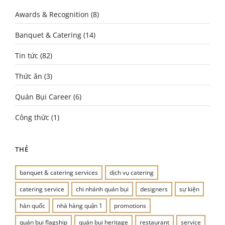
Awards & Recognition
(8)
Banquet & Catering
(14)
Tin tức
(82)
Thức ăn
(3)
Quán Bụi Career
(6)
Công thức
(1)
THẺ
banquet & catering services
dịch vụ catering
catering service
chi nhánh quán bụi
designers
sự kiện
hàn quốc
nhà hàng quận 1
promotions
quán bụi flagship
quán bụi heritage
restaurant
service