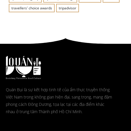
travellers' choice awards
tripadvisor
Quán Bụi là sự kết hợp tinh tế của ẩm thực truyền thống
Việt Nam trong không gian hiện đại, sang trọng, mang đậm
phong cách Đông Dương, tọa lạc tại các địa điểm khác
nhau ở trung tâm Thành phố Hồ Chí Minh.