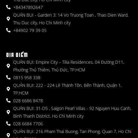
+84347892647
QUÁN BỤI - Garden 3: 14 Vo Truong Toan , Thao Dien Ward,
Thu Duc city, Ho Chi Minh city
+84902 79 39 05
ĐỊA ĐIỂM
QUÁN BỤI: Empire City – Tilia Residences, 04 Đường D11,
Phường Thủ Thiêm, Thủ Đức, TP.HCM
0815 958 338
QUÁN BỤI: 222 - 224 Lê Thánh Tôn, Bến Thành, Quận 1,
TP.HCM
028 6686 8478
QUÁN BỤI: 31-D5 , Saigon Pearl Villas - 92 Nguyen Huu Canh,
Binh Thanh District, Ho Chi Minh city
028 6684 7706
QUÁN BỤI: 216 Pham Thai Buong, Tan Phong, Quan 7, Ho Chi