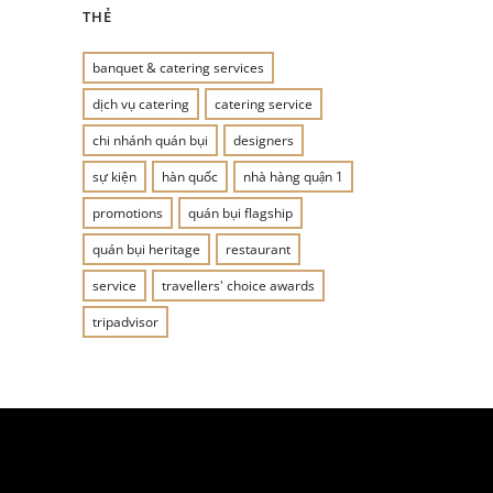
THẺ
banquet & catering services
dịch vụ catering
catering service
chi nhánh quán bụi
designers
sự kiện
hàn quốc
nhà hàng quận 1
promotions
quán bụi flagship
quán bụi heritage
restaurant
service
travellers' choice awards
tripadvisor