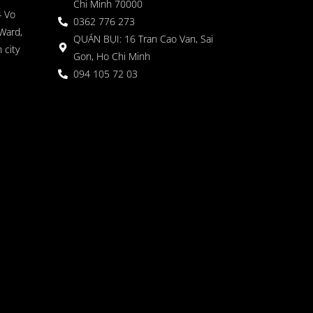
Chi Minh 70000
4 Vo
0362 776 273
Ward,
QUÁN BỤI: 16 Tran Cao Van, Sai
 city
Gon, Ho Chi Minh
094 105 72 03