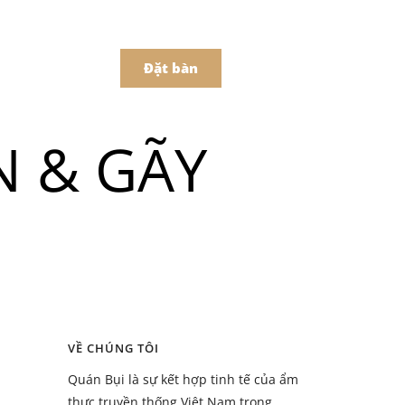
어
中文
t Món Online
Đặt bàn
N & GÃY
Menu
ồ uống
Menu
VỀ CHÚNG TÔI
ồ uống
Quán Bụi là sự kết hợp tinh tế của ẩm
thực truyền thống Việt Nam trong