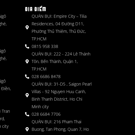
ĐỊA ĐIỂM
 Ngô
QUÁN BỤI: Empire City – Tilia
ghé,
Residences, 04 Đường D11,
Phường Thủ Thiêm, Thủ Đức,
TP.HCM
0815 958 338
Ngô
QUÁN BỤI: 222 - 224 Lê Thánh
ghé,
Tôn, Bến Thành, Quận 1,
TP.HCM
028 6686 8478
Ngô
QUÁN BỤI: 31-D5 , Saigon Pearl
 Điền,
Villas - 92 Nguyen Huu Canh,
Binh Thanh District, Ho Chi
Minh city
 Tran
028 6684 7706
rd,
QUÁN BỤI: 216 Pham Thai
 city
Buong, Tan Phong, Quan 7, Ho