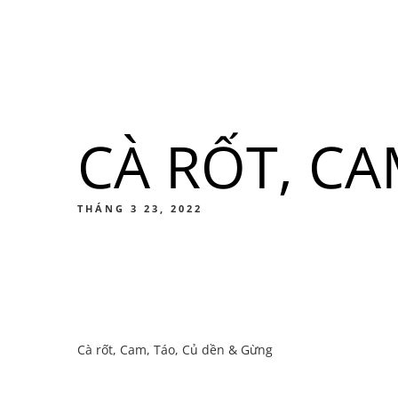
Menu
Địa điểm
CÀ RỐT, CA
Men
Thức ă
THÁNG 3 23, 2022
Men
Cà rốt, Cam, Táo, Củ dền & Gừng
Thức ă