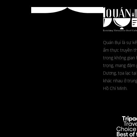
Quán Bụi là sự kế
ẩm thực truyền t
trong không gian 
trọng, mang đậm
Dương, tọa lạc tại
khác nhau ở trun
Hồ Chí Minh.