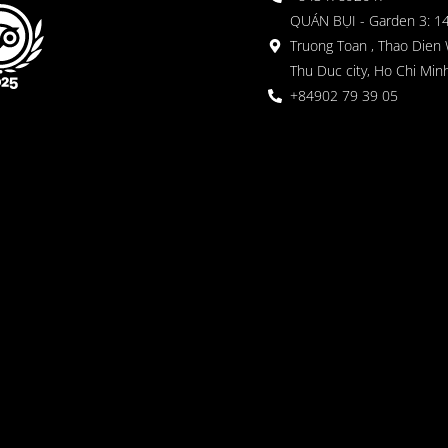
QUÁN BỤI - Garden 3: 1
Truong Toan , Thao Dien 
Thu Duc city, Ho Chi Minh
+84902 79 39 05
 Garden
oor seating