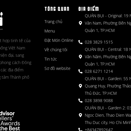
TỔNG QUAN
ĐỊA ĐIỂM
QUÁN BỤI - Original: 19
Trang chủ
Văn Nam, Phường Bến N
Quận 1, TP.HCM
Menu
Đặt Món Online
t hợp tinh tế của
028 3829 1515
hống Việt Nam
QUÁN BỤI - Central: 1B 
Về chúng tôi
hiện đại, sang
Văn Năm, Phường Bến N
Tin tức
 phong cách Đông
Quận 1, TP.HCM
Sơ đồ website
 các địa điểm
028 6271 1214
g tâm Thành phố
QUÁN BỤI - Garden: 55 
Quang Huy, Phường Thảo
Thủ Đức, TP.HCM
028 3898 9088
QUÁN BỤI - Garden 2: 03
Ngoc Dien, Thao Dien Wa
Thu Duc city, Ho Chi Minh
+84347892647