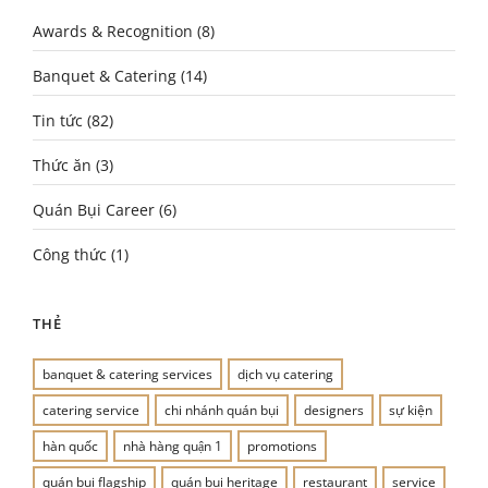
Awards & Recognition
(8)
Banquet & Catering
(14)
Tin tức
(82)
Thức ăn
(3)
Quán Bụi Career
(6)
Công thức
(1)
THẺ
banquet & catering services
dịch vụ catering
catering service
chi nhánh quán bụi
designers
sự kiện
hàn quốc
nhà hàng quận 1
promotions
quán bụi flagship
quán bụi heritage
restaurant
service