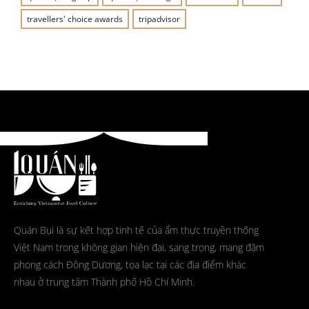
travellers' choice awards
tripadvisor
Quán Bụi là sự kết hợp tinh tế của ẩm thực truyền thống
Việt Nam trong không gian hiện đại, sang trọng, mang đậm
phong cách Đông Dương, tọa lạc tại các địa điểm khác
nhau ở trung tâm Thành phố Hồ Chí Minh.