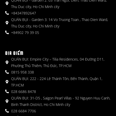
QUÁN BỤI - Garden 2: 03 Tran Ngoc Dien, Thao Dien Ward,
Thu Duc city, Ho Chi Minh city
+84347892647
QUÁN BỤI - Garden 3: 14 Vo Truong Toan , Thao Dien Ward,
Thu Duc city, Ho Chi Minh city
+84902 79 39 05
ĐỊA ĐIỂM
QUÁN BỤI: Empire City – Tilia Residences, 04 Đường D11,
Phường Thủ Thiêm, Thủ Đức, TP.HCM
0815 958 338
QUÁN BỤI: 222 - 224 Lê Thánh Tôn, Bến Thành, Quận 1,
TP.HCM
028 6686 8478
QUÁN BỤI: 31-D5 , Saigon Pearl Villas - 92 Nguyen Huu Canh,
Binh Thanh District, Ho Chi Minh city
028 6684 7706