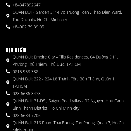
+84347892647
QUÁN BỤI - Garden 3: 14 Vo Truong Toan , Thao Dien Ward,
Thu Duc city, Ho Chi Minh city
+84902 79 39 05
ĐỊA ĐIỂM
QUÁN BỤI: Empire City – Tilia Residences, 04 Đường D11,
Phường Thủ Thiêm, Thủ Đức, TP.HCM
0815 958 338
QUÁN BỤI: 222 - 224 Lê Thánh Tôn, Bến Thành, Quận 1,
TP.HCM
028 6686 8478
QUÁN BỤI: 31-D5 , Saigon Pearl Villas - 92 Nguyen Huu Canh,
Binh Thanh District, Ho Chi Minh city
028 6684 7706
QUÁN BỤI: 216 Pham Thai Buong, Tan Phong, Quan 7, Ho Chi
Minh 70000