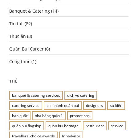
Banquet & Catering
(14)
Tin tức
(82)
Thức ăn
(3)
Quán Bụi Career
(6)
Công thức
(1)
THẺ
banquet & catering services
dịch vụ catering
catering service
chi nhánh quán bụi
designers
sự kiện
hàn quốc
nhà hàng quận 1
promotions
quán bụi flagship
quán bụi heritage
restaurant
service
travellers' choice awards
tripadvisor