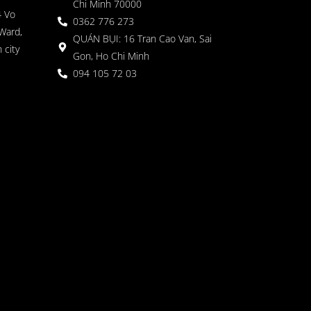
Chi Minh 70000
4 Vo
0362 776 273
Ward,
QUÁN BỤI: 16 Tran Cao Van, Sai
 city
Gon, Ho Chi Minh
094 105 72 03