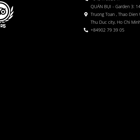
QUÁN BỤI - Garden 3: 1
Truong Toan , Thao Dien 
Thu Duc city, Ho Chi Minh
+84902 79 39 05
 Garden
oor seating