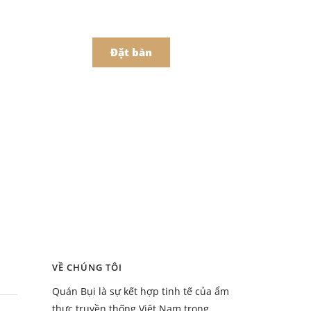
어
中文
t Món Online
Đặt bàn
Menu
ồ uống
Menu
VỀ CHÚNG TÔI
ồ uống
Quán Bụi là sự kết hợp tinh tế của ẩm
thực truyền thống Việt Nam trong