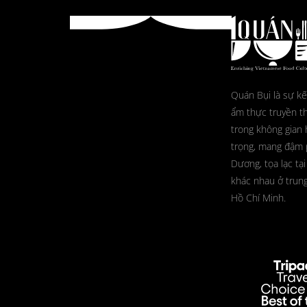
Quán Bụi là sự kế
ẩm thực truyền t
trong không gian 
trọng, mang đậm
Dương, tọa lạc tại
khác nhau ở trun
Hồ Chí Minh.