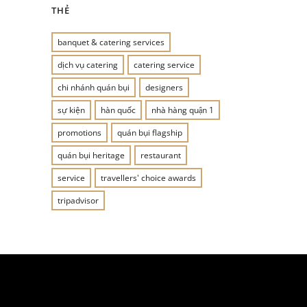
THẺ
banquet & catering services
dịch vụ catering
catering service
chi nhánh quán bụi
designers
sự kiện
hàn quốc
nhà hàng quận 1
promotions
quán bụi flagship
quán bụi heritage
restaurant
service
travellers' choice awards
tripadvisor