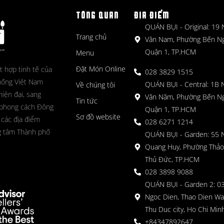
TỔNG QUAN
ĐỊA ĐIỂM
QUÁN BỤI - Original: 19
Trang chủ
Văn Nam, Phường Bến N
Quận 1, TP.HCM
Menu
Đặt Món Online
t hợp tinh tế của
028 3829 1515
hống Việt Nam
QUÁN BỤI - Central: 1B 
Về chúng tôi
hiện đại, sang
Văn Năm, Phường Bến N
Tin tức
 phong cách Đông
Quận 1, TP.HCM
Sơ đồ website
 các địa điểm
028 6271 1214
g tâm Thành phố
QUÁN BỤI - Garden: 55 
Quang Huy, Phường Thảo
Thủ Đức, TP.HCM
028 3898 9088
QUÁN BỤI - Garden 2: 03
Ngoc Dien, Thao Dien Wa
Thu Duc city, Ho Chi Minh
+84347892647