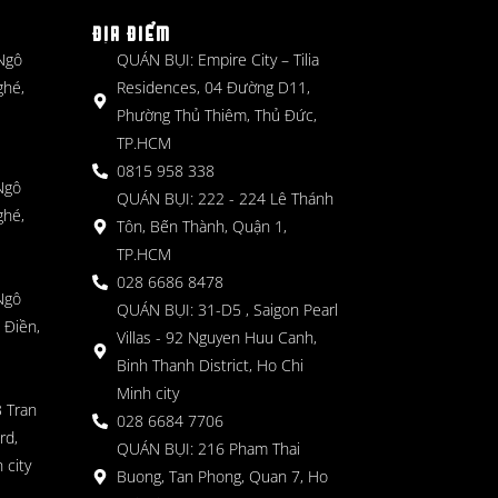
ĐỊA ĐIỂM
 Ngô
QUÁN BỤI: Empire City – Tilia
ghé,
Residences, 04 Đường D11,
Phường Thủ Thiêm, Thủ Đức,
TP.HCM
0815 958 338
Ngô
QUÁN BỤI: 222 - 224 Lê Thánh
ghé,
Tôn, Bến Thành, Quận 1,
TP.HCM
028 6686 8478
Ngô
QUÁN BỤI: 31-D5 , Saigon Pearl
 Điền,
Villas - 92 Nguyen Huu Canh,
Binh Thanh District, Ho Chi
Minh city
 Tran
028 6684 7706
rd,
QUÁN BỤI: 216 Pham Thai
 city
Buong, Tan Phong, Quan 7, Ho