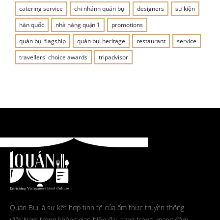
catering service
chi nhánh quán bụi
designers
sự kiện
hàn quốc
nhà hàng quận 1
promotions
quán bụi flagship
quán bụi heritage
restaurant
service
travellers' choice awards
tripadvisor
Quán Bụi là sự kết hợp tinh tế của ẩm thực truyền thống
Việt Nam trong không gian hiện đại, sang trọng, mang đậm