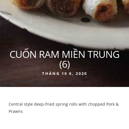
CUỐN RAM MIỀN TRUNG
(6)
THÁNG 10 6, 2020
Central style deep-fried spring rolls with chopped Pork &
Prawns