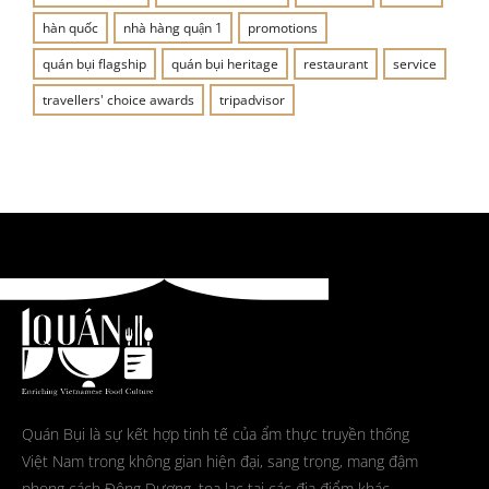
hàn quốc
nhà hàng quận 1
promotions
quán bụi flagship
quán bụi heritage
restaurant
service
travellers' choice awards
tripadvisor
Quán Bụi là sự kết hợp tinh tế của ẩm thực truyền thống
Việt Nam trong không gian hiện đại, sang trọng, mang đậm
phong cách Đông Dương, tọa lạc tại các địa điểm khác