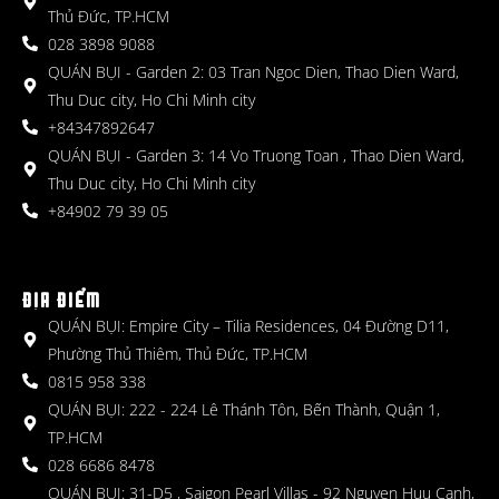
Thủ Đức, TP.HCM
028 3898 9088
QUÁN BỤI - Garden 2: 03 Tran Ngoc Dien, Thao Dien Ward,
Thu Duc city, Ho Chi Minh city
+84347892647
QUÁN BỤI - Garden 3: 14 Vo Truong Toan , Thao Dien Ward,
Thu Duc city, Ho Chi Minh city
+84902 79 39 05
ĐỊA ĐIỂM
QUÁN BỤI: Empire City – Tilia Residences, 04 Đường D11,
Phường Thủ Thiêm, Thủ Đức, TP.HCM
0815 958 338
QUÁN BỤI: 222 - 224 Lê Thánh Tôn, Bến Thành, Quận 1,
TP.HCM
028 6686 8478
QUÁN BỤI: 31-D5 , Saigon Pearl Villas - 92 Nguyen Huu Canh,