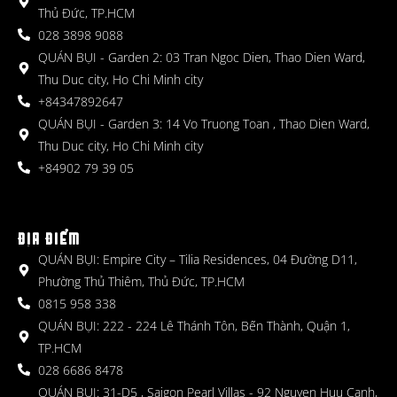
Thủ Đức, TP.HCM
028 3898 9088
QUÁN BỤI - Garden 2: 03 Tran Ngoc Dien, Thao Dien Ward,
Thu Duc city, Ho Chi Minh city
+84347892647
QUÁN BỤI - Garden 3: 14 Vo Truong Toan , Thao Dien Ward,
Thu Duc city, Ho Chi Minh city
+84902 79 39 05
ĐỊA ĐIỂM
QUÁN BỤI: Empire City – Tilia Residences, 04 Đường D11,
Phường Thủ Thiêm, Thủ Đức, TP.HCM
0815 958 338
QUÁN BỤI: 222 - 224 Lê Thánh Tôn, Bến Thành, Quận 1,
TP.HCM
028 6686 8478
QUÁN BỤI: 31-D5 , Saigon Pearl Villas - 92 Nguyen Huu Canh,