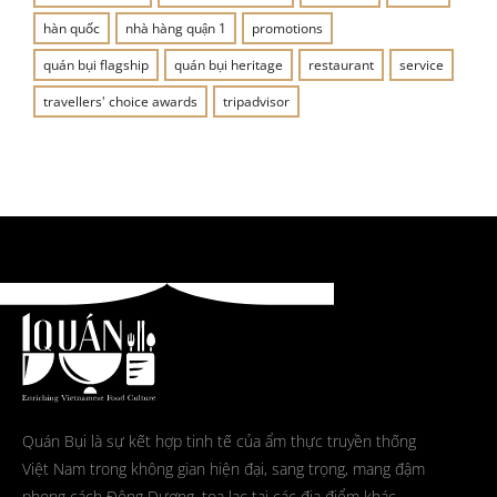
hàn quốc
nhà hàng quận 1
promotions
quán bụi flagship
quán bụi heritage
restaurant
service
travellers' choice awards
tripadvisor
Quán Bụi là sự kết hợp tinh tế của ẩm thực truyền thống
Việt Nam trong không gian hiện đại, sang trọng, mang đậm
phong cách Đông Dương, tọa lạc tại các địa điểm khác