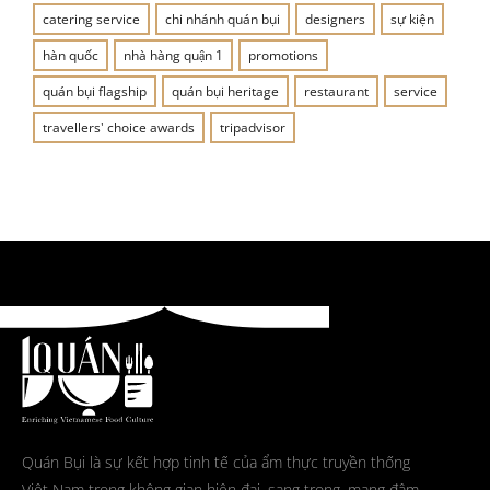
catering service
chi nhánh quán bụi
designers
sự kiện
hàn quốc
nhà hàng quận 1
promotions
quán bụi flagship
quán bụi heritage
restaurant
service
travellers' choice awards
tripadvisor
Quán Bụi là sự kết hợp tinh tế của ẩm thực truyền thống
Việt Nam trong không gian hiện đại, sang trọng, mang đậm