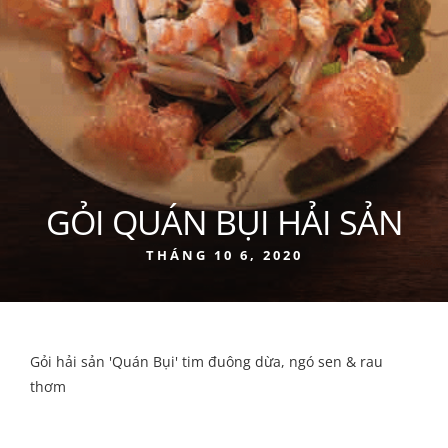
GỎI QUÁN BỤI HẢI SẢN
THÁNG 10 6, 2020
Gỏi hải sản 'Quán Bụi' tim đuông dừa, ngó sen & rau
thơm