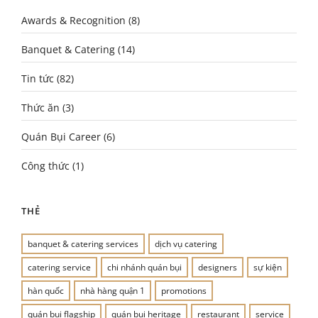
Awards & Recognition
(8)
Banquet & Catering
(14)
Tin tức
(82)
Thức ăn
(3)
Quán Bụi Career
(6)
Công thức
(1)
THẺ
banquet & catering services
dịch vụ catering
catering service
chi nhánh quán bụi
designers
sự kiện
hàn quốc
nhà hàng quận 1
promotions
quán bụi flagship
quán bụi heritage
restaurant
service