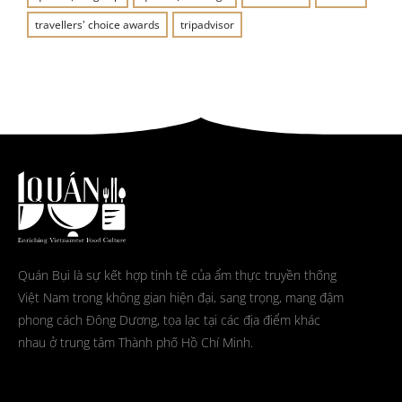
travellers' choice awards
tripadvisor
Quán Bụi là sự kết hợp tinh tế của ẩm thực truyền thống
Việt Nam trong không gian hiện đại, sang trọng, mang đậm
phong cách Đông Dương, tọa lạc tại các địa điểm khác
nhau ở trung tâm Thành phố Hồ Chí Minh.