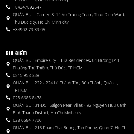
+84347892647
QUÁN BỤI - Garden 3: 14 Vo Truong Toan , Thao Dien Ward,
Thu Duc city, Ho Chi Minh city
+84902 79 39 05
ĐỊA ĐIỂM
QUÁN BỤI: Empire City – Tilia Residences, 04 Đường D11,
Phường Thủ Thiêm, Thủ Đức, TP.HCM
0815 958 338
QUÁN BỤI: 222 - 224 Lê Thánh Tôn, Bến Thành, Quận 1,
TP.HCM
028 6686 8478
QUÁN BỤI: 31-D5 , Saigon Pearl Villas - 92 Nguyen Huu Canh,
Binh Thanh District, Ho Chi Minh city
028 6684 7706
QUÁN BỤI: 216 Pham Thai Buong, Tan Phong, Quan 7, Ho Chi