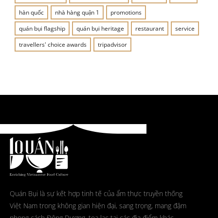
hàn quốc
nhà hàng quận 1
promotions
quán bụi flagship
quán bụi heritage
restaurant
service
travellers' choice awards
tripadvisor
Quán Bụi là sự kết hợp tinh tế của ẩm thực truyền thống
Việt Nam trong không gian hiện đại, sang trọng, mang đậm
phong cách Đông Dương, tọa lạc tại các địa điểm khác