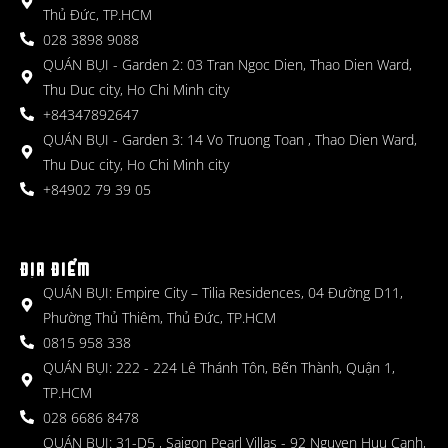
Thủ Đức, TP.HCM
028 3898 9088
QUÁN BỤI - Garden 2: 03 Tran Ngoc Dien, Thao Dien Ward,
Thu Duc city, Ho Chi Minh city
+84347892647
QUÁN BỤI - Garden 3: 14 Vo Truong Toan , Thao Dien Ward,
Thu Duc city, Ho Chi Minh city
+84902 79 39 05
ĐỊA ĐIỂM
QUÁN BỤI: Empire City – Tilia Residences, 04 Đường D11,
Phường Thủ Thiêm, Thủ Đức, TP.HCM
0815 958 338
QUÁN BỤI: 222 - 224 Lê Thánh Tôn, Bến Thành, Quận 1,
TP.HCM
028 6686 8478
QUÁN BỤI: 31-D5 , Saigon Pearl Villas - 92 Nguyen Huu Canh,