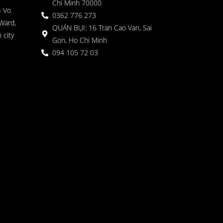
Chi Minh 70000
4 Vo
0362 776 273
Ward,
QUÁN BỤI: 16 Tran Cao Van, Sai
 city
Gon, Ho Chi Minh
094 105 72 03