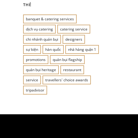
THẺ
banquet & catering services
dịch vụ catering
catering service
chi nhánh quán bụi
designers
sự kiện
hàn quốc
nhà hàng quận 1
promotions
quán bụi flagship
quán bụi heritage
restaurant
service
travellers' choice awards
tripadvisor