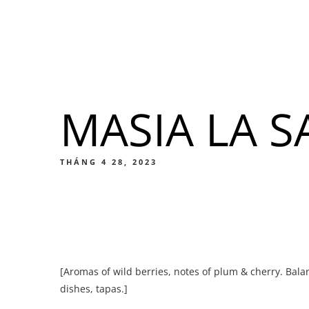
Menu
Địa điểm
MASIA LA S
Men
Thức ă
THÁNG 4 28, 2023
Men
[Aromas of wild berries, notes of plum & cherry. Balan
Thức ă
dishes, tapas.]