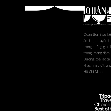
Quán Bụi là sự kế
ẩm thực truyền t
trong không gian 
trọng, mang đậm
Dương, tọa lạc tại
khác nhau ở trun
Hồ Chí Minh.