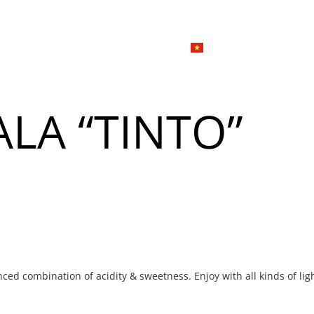
한국
简体
Đặ
Giới thiệu
Dịch vụ tiệc
Tiếng Việt
English
ALA “TINTO”
日本語
u
한국어
n
Đ
简体中文
u
ced combination of acidity & sweetness. Enjoy with all kinds of lig
n
Đ