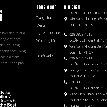
TỔNG QUAN
ĐỊA ĐIỂM
QUÁN BỤI - Original: 19
Trang chủ
Văn Nam, Phường Bến N
Quận 1, TP.HCM
Menu
Đặt Món Online
t hợp tinh tế của
028 3829 1515
hống Việt Nam
QUÁN BỤI - Central: 1B 
Về chúng tôi
hiện đại, sang
Văn Năm, Phường Bến N
Tin tức
 phong cách Đông
Quận 1, TP.HCM
Sơ đồ website
 các địa điểm
028 6271 1214
g tâm Thành phố
QUÁN BỤI - Garden: 55 
Quang Huy, Phường Thảo
Thủ Đức, TP.HCM
028 3898 9088
QUÁN BỤI - Garden 2: 03
Ngoc Dien, Thao Dien Wa
Thu Duc city, Ho Chi Minh
+84347892647