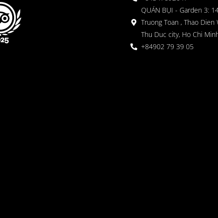
QUÁN BỤI - Garden 3: 1
Truong Toan , Thao Dien 
Thu Duc city, Ho Chi Minh
+84902 79 39 05
 Garden
oor seating