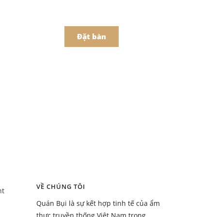
어
中文
t Món Online
Đặt bàn
Menu
ồ uống
Menu
VỀ CHÚNG TÔI
ht
ồ uống
Quán Bụi là sự kết hợp tinh tế của ẩm
thực truyền thống Việt Nam trong