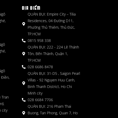
ĐỊA ĐIỂM
 Ngô
QUÁN BỤI: Empire City – Tilia
ghé,
Residences, 04 Đường D11,
Phường Thủ Thiêm, Thủ Đức,
TP.HCM
0815 958 338
Ngô
QUÁN BỤI: 222 - 224 Lê Thánh
ghé,
Tôn, Bến Thành, Quận 1,
TP.HCM
028 6686 8478
Ngô
QUÁN BỤI: 31-D5 , Saigon Pearl
 Điền,
Villas - 92 Nguyen Huu Canh,
Binh Thanh District, Ho Chi
Minh city
 Tran
028 6684 7706
rd,
QUÁN BỤI: 216 Pham Thai
 city
Buong, Tan Phong, Quan 7, Ho