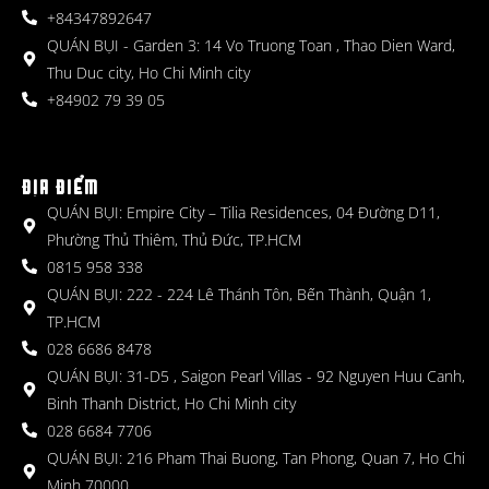
+84347892647
QUÁN BỤI - Garden 3: 14 Vo Truong Toan , Thao Dien Ward,
Thu Duc city, Ho Chi Minh city
+84902 79 39 05
ĐỊA ĐIỂM
QUÁN BỤI: Empire City – Tilia Residences, 04 Đường D11,
Phường Thủ Thiêm, Thủ Đức, TP.HCM
0815 958 338
QUÁN BỤI: 222 - 224 Lê Thánh Tôn, Bến Thành, Quận 1,
TP.HCM
028 6686 8478
QUÁN BỤI: 31-D5 , Saigon Pearl Villas - 92 Nguyen Huu Canh,
Binh Thanh District, Ho Chi Minh city
028 6684 7706
QUÁN BỤI: 216 Pham Thai Buong, Tan Phong, Quan 7, Ho Chi
Minh 70000