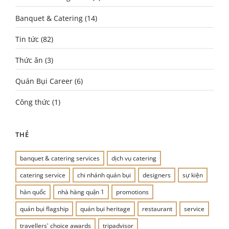
Banquet & Catering
(14)
Tin tức
(82)
Thức ăn
(3)
Quán Bụi Career
(6)
Công thức
(1)
THẺ
banquet & catering services
dịch vụ catering
catering service
chi nhánh quán bụi
designers
sự kiện
hàn quốc
nhà hàng quận 1
promotions
quán bụi flagship
quán bụi heritage
restaurant
service
travellers' choice awards
tripadvisor