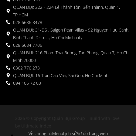
QUÁN BỤI: 222 - 224 Lê Thánh Tôn, Bến Thành, Quận 1,
TP.HCM
028 6686 8478
QUÁN BỤI: 31-D5 , Saigon Pearl Villas - 92 Nguyen Huu Canh,
Binh Thanh District, Ho Chi Minh city
028 6684 7706
QUÁN BỤI: 216 Pham Thai Buong, Tan Phong, Quan 7, Ho Chi
Minh 70000
0362 776 273
QUÁN BỤI: 16 Tran Cao Van, Sai Gon, Ho Chi Minh
094 105 72 03
2026 © Copyright Quán Bụi Group – Build with love
by Ultimate Index
Về chúng tôi
Menu
Lịch sử
Sơ đồ trang web