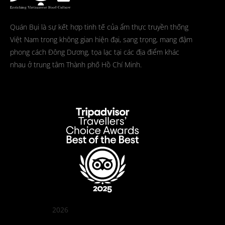
Quán Bụi là sự kết hợp tinh tế của ẩm thực truyền thống
Việt Nam trong không gian hiện đại, sang trọng, mang đậm
phong cách Đông Dương, tọa lạc tại các địa điểm khác
nhau ở trung tâm Thành phố Hồ Chí Minh.
2026