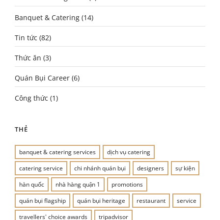
Banquet & Catering
(14)
Tin tức
(82)
Thức ăn
(3)
Quán Bụi Career
(6)
Công thức
(1)
THẺ
banquet & catering services
dịch vụ catering
catering service
chi nhánh quán bụi
designers
sự kiện
hàn quốc
nhà hàng quận 1
promotions
quán bụi flagship
quán bụi heritage
restaurant
service
travellers' choice awards
tripadvisor