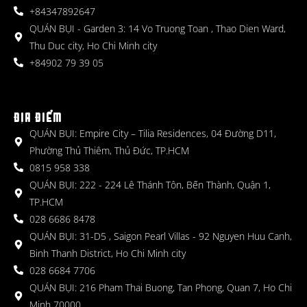
+84347892647
QUÁN BỤI - Garden 3: 14 Vo Truong Toan , Thao Dien Ward,
Thu Duc city, Ho Chi Minh city
+84902 79 39 05
ĐỊA ĐIỂM
QUÁN BỤI: Empire City – Tilia Residences, 04 Đường D11,
Phường Thủ Thiêm, Thủ Đức, TP.HCM
0815 958 338
QUÁN BỤI: 222 - 224 Lê Thánh Tôn, Bến Thành, Quận 1,
TP.HCM
028 6686 8478
QUÁN BỤI: 31-D5 , Saigon Pearl Villas - 92 Nguyen Huu Canh,
Binh Thanh District, Ho Chi Minh city
028 6684 7706
QUÁN BỤI: 216 Pham Thai Buong, Tan Phong, Quan 7, Ho Chi
Minh 70000