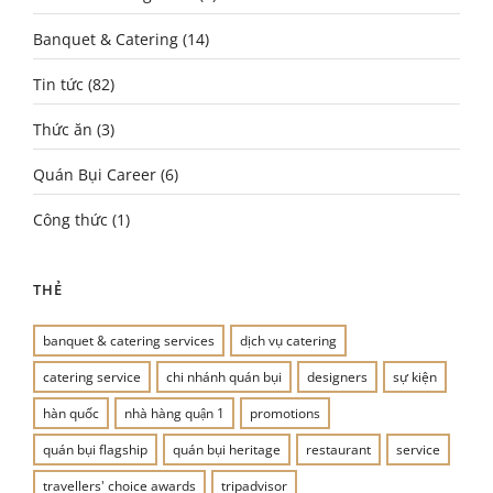
Banquet & Catering
(14)
Tin tức
(82)
Thức ăn
(3)
Quán Bụi Career
(6)
Công thức
(1)
THẺ
banquet & catering services
dịch vụ catering
catering service
chi nhánh quán bụi
designers
sự kiện
hàn quốc
nhà hàng quận 1
promotions
quán bụi flagship
quán bụi heritage
restaurant
service
travellers' choice awards
tripadvisor