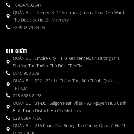
+84347892647
QUÁN BỤI - Garden 3: 14 Vo Truong Toan , Thao Dien Ward,
Thu Duc city, Ho Chi Minh city
+84902 79 39 05
ĐỊA ĐIỂM
QUÁN BỤI: Empire City – Tilia Residences, 04 Đường D11,
Phường Thủ Thiêm, Thủ Đức, TP.HCM
0815 958 338
QUÁN BỤI: 222 - 224 Lê Thánh Tôn, Bến Thành, Quận 1,
TP.HCM
028 6686 8478
QUÁN BỤI: 31-D5 , Saigon Pearl Villas - 92 Nguyen Huu Canh,
Binh Thanh District, Ho Chi Minh city
028 6684 7706
QUÁN BỤI: 216 Pham Thai Buong, Tan Phong, Quan 7, Ho Chi
Minh 70000