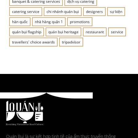
banquet & catering services
dịch vụ catering
catering service
chi nhánh quán bụi
designers
sự kiện
hàn quốc
nhà hàng quận 1
promotions
quán bụi flagship
quán bụi heritage
restaurant
service
travellers' choice awards
tripadvisor
Quán Bụi là sự kết hợp tinh tế của ẩm thực truyền thống