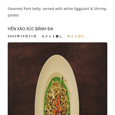
Steamed Pork belly, served with white Eggplant & Shrimp
pastes
HẾN XÀO XÚC BÁNH ĐA
2022年10月21日
コメント無し
続きを読む