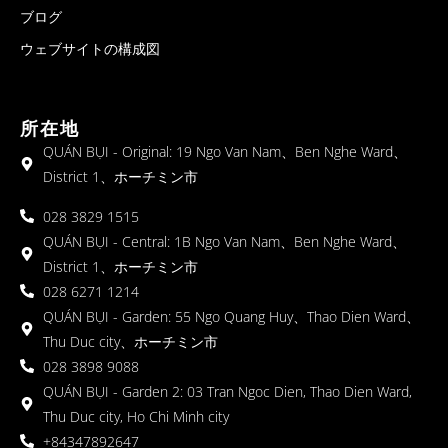
ブログ
ウェブサイトの構成図
所在地
QUÁN BỤI - Original: 19 Ngo Van Nam、Ben Nghe Ward、
District 1、ホーチミン市
028 3829 1515
QUÁN BỤI - Central: 1B Ngo Van Nam、Ben Nghe Ward、
District 1、ホーチミン市
028 6271 1214
QUÁN BỤI - Garden: 55 Ngo Quang Huy、Thao Dien Ward、
Thu Duc city、ホーチミン市
028 3898 9088
QUÁN BỤI - Garden 2: 03 Tran Ngoc Dien, Thao Dien Ward,
Thu Duc city, Ho Chi Minh city
+84347892647