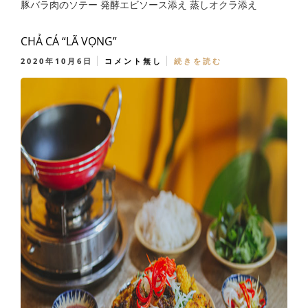
豚バラ肉のソテー 発酵エビソース添え 蒸しオクラ添え
CHẢ CÁ “LÃ VỌNG”
2020年10月6日
コメント無し
続きを読む