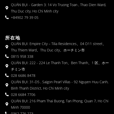
QUÁN BỤI - Garden 3: 14 Vo Truong Toan , Thao Dien Ward,
Thu Duc city, Ho Chi Minh city
+84902 79 39 05
所在地
QUÁN BỤI: Empire City – Tilia Residences、04 D11 street、
Thu Thiem Ward、Thu Duc city、ホーチミン市
0815 958 338
QUÁN BỤI: 222 - 224 Le Thanh Ton、Ben Thanh、1 区、ホー
チミン市
028 6686 8478
QUÁN BỤI: 31-D5 , Saigon Pearl Villas - 92 Nguyen Huu Canh,
Binh Thanh District, Ho Chi Minh city
028 6684 7706
QUÁN BỤI: 216 Pham Thai Buong, Tan Phong, Quan 7, Ho Chi
Minh 70000
0362 776 273