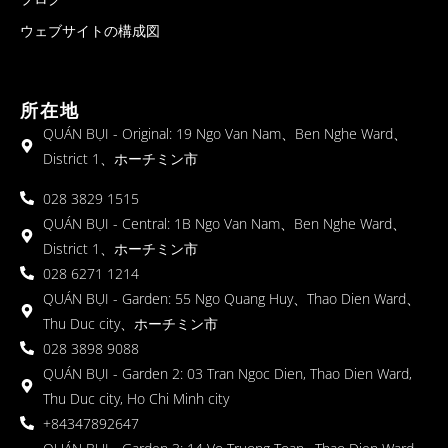
ウェブサイトの構成図
所在地
QUÁN BỤI - Original: 19 Ngo Van Nam、Ben Nghe Ward、
District 1、ホーチミン市
028 3829 1515
QUÁN BỤI - Central: 1B Ngo Van Nam、Ben Nghe Ward、
District 1、ホーチミン市
028 6271 1214
QUÁN BỤI - Garden: 55 Ngo Quang Huy、Thao Dien Ward、
Thu Duc city、ホーチミン市
028 3898 9088
QUÁN BỤI - Garden 2: 03 Tran Ngoc Dien, Thao Dien Ward,
Thu Duc city, Ho Chi Minh city
+84347892647