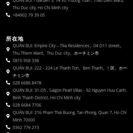
QUÁN BỤI - Garden 3: 14 Vo Truong Toan , Thao Dien Ward,
Thu Duc city, Ho Chi Minh city
+84902 79 39 05
所在地
QUÁN BỤI: Empire City – Tilia Residences、04 D11 street、
Thu Thiem Ward、Thu Duc city、ホーチミン市
0815 958 338
QUÁN BỤI: 222 - 224 Le Thanh Ton、Ben Thanh、1 区、ホー
チミン市
028 6686 8478
QUÁN BỤI: 31-D5 , Saigon Pearl Villas - 92 Nguyen Huu Canh,
Binh Thanh District, Ho Chi Minh city
028 6684 7706
QUÁN BỤI: 216 Pham Thai Buong, Tan Phong, Quan 7, Ho Chi
Minh 70000
0362 776 273