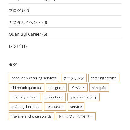
ブログ
(82)
カスタムイベント
(3)
Quán Bụi Career
(6)
レシピ
(1)
タグ
banquet & catering services
ケータリング
catering service
chi nhánh quán bụi
designers
イベント
hàn quốc
nhà hàng quận 1
promotions
quán bụi flagship
quán bụi heritage
restaurant
service
travellers' choice awards
トリップアドバイザー