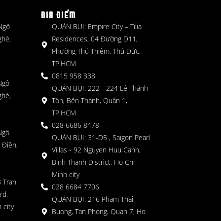
ĐỊA ĐIỂM
 Ngô
QUÁN BỤI: Empire City – Tilia
ghé,
Residences, 04 Đường D11,
Phường Thủ Thiêm, Thủ Đức,
TP.HCM
0815 958 338
Ngô
QUÁN BỤI: 222 - 224 Lê Thánh
ghé,
Tôn, Bến Thành, Quận 1,
TP.HCM
028 6686 8478
Ngô
QUÁN BỤI: 31-D5 , Saigon Pearl
 Điền,
Villas - 92 Nguyen Huu Canh,
Binh Thanh District, Ho Chi
Minh city
 Tran
028 6684 7706
rd,
QUÁN BỤI: 216 Pham Thai
 city
Buong, Tan Phong, Quan 7, Ho