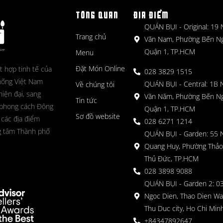
TỔNG QUAN
ĐỊA ĐIỂM
QUÁN BỤI - Original: 19
Trang chủ
Văn Nam, Phường Bến N
Quận 1, TP.HCM
Menu
Đặt Món Online
t hợp tinh tế của
028 3829 1515
hống Việt Nam
QUÁN BỤI - Central: 1B 
Về chúng tôi
hiện đại, sang
Văn Năm, Phường Bến N
Tin tức
 phong cách Đông
Quận 1, TP.HCM
Sơ đồ website
 các địa điểm
028 6271 1214
g tâm Thành phố
QUÁN BỤI - Garden: 55 
Quang Huy, Phường Thảo
Thủ Đức, TP.HCM
028 3898 9088
QUÁN BỤI - Garden 2: 03
Ngoc Dien, Thao Dien Wa
Thu Duc city, Ho Chi Minh
+84347892647