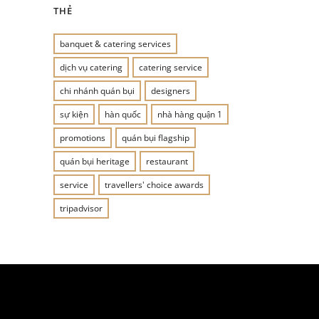
THẺ
banquet & catering services
dịch vụ catering
catering service
chi nhánh quán bụi
designers
sự kiện
hàn quốc
nhà hàng quận 1
promotions
quán bụi flagship
quán bụi heritage
restaurant
service
travellers' choice awards
tripadvisor