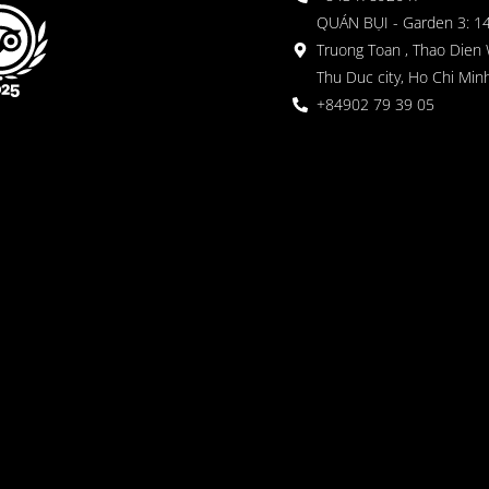
QUÁN BỤI - Garden 3: 1
Truong Toan , Thao Dien 
Thu Duc city, Ho Chi Minh
+84902 79 39 05
 Garden
oor seating