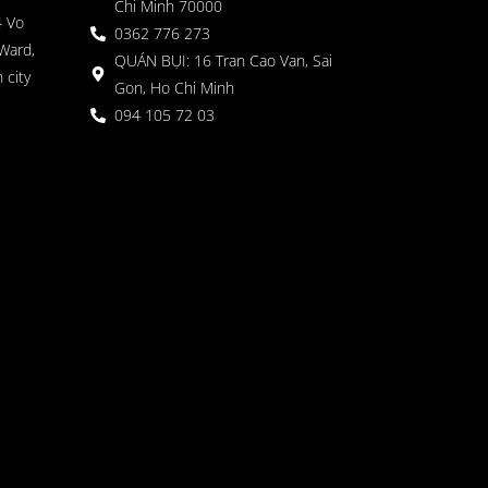
Chi Minh 70000
4 Vo
0362 776 273
Ward,
QUÁN BỤI: 16 Tran Cao Van, Sai
 city
Gon, Ho Chi Minh
094 105 72 03