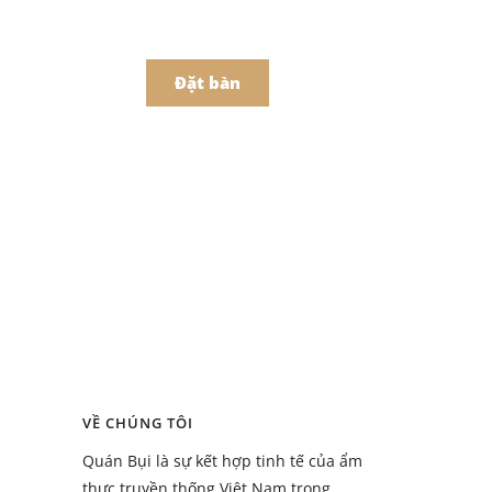
어
中文
t Món Online
Đặt bàn
Menu
ồ uống
Menu
VỀ CHÚNG TÔI
ồ uống
Quán Bụi là sự kết hợp tinh tế của ẩm
thực truyền thống Việt Nam trong