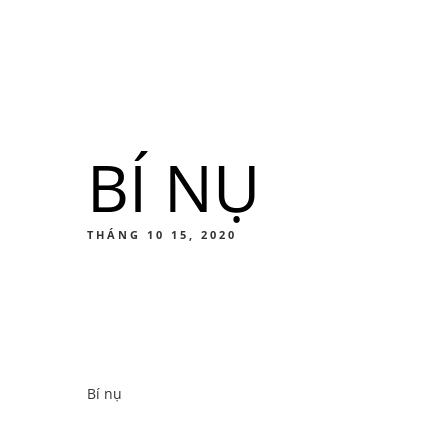
Menu
Địa điểm
BÍ NỤ
Men
Thức ă
THÁNG 10 15, 2020
Men
Bí nụ
Thức ă