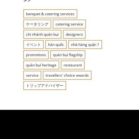
banquet & catering services
ケータリング
catering service
chi nhánh quán bụi
designers
イベント
hàn quốc
nhà hàng quận 1
promotions
quán bụi flagship
quán bụi heritage
restaurant
service
travellers' choice awards
トリップアドバイザー