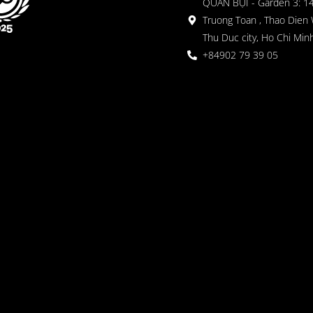
QUÁN BỤI - Garden 3: 1
Truong Toan , Thao Dien 
Thu Duc city, Ho Chi Minh
+84902 79 39 05
 ガーデン
oor seating