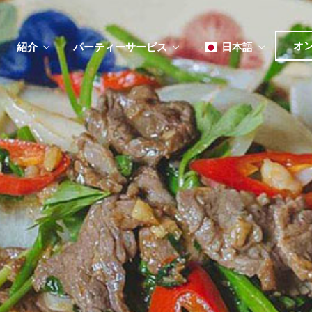
オ
紹介
パーティーサービス
日本語
English
Tiếng Việt
ュー
メ
한국어
ベント
简体中文
ュー
メ
ベント