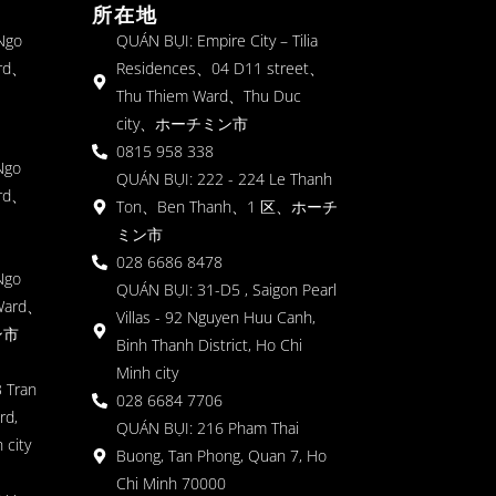
所在地
 Ngo
QUÁN BỤI: Empire City – Tilia
rd、
Residences、04 D11 street、
Thu Thiem Ward、Thu Duc
city、ホーチミン市
0815 958 338
Ngo
QUÁN BỤI: 222 - 224 Le Thanh
rd、
Ton、Ben Thanh、1 区、ホーチ
ミン市
028 6686 8478
Ngo
QUÁN BỤI: 31-D5 , Saigon Pearl
Ward、
Villas - 92 Nguyen Huu Canh,
ン市
Binh Thanh District, Ho Chi
Minh city
 Tran
028 6684 7706
rd,
QUÁN BỤI: 216 Pham Thai
 city
Buong, Tan Phong, Quan 7, Ho
Chi Minh 70000