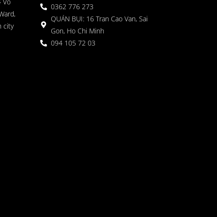
4 Vo
0362 776 273
Ward,
QUÁN BỤI: 16 Tran Cao Van, Sai
 city
Gon, Ho Chi Minh
094 105 72 03