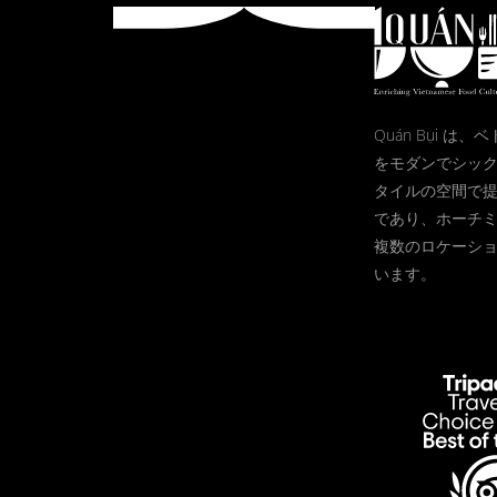
Quán Bụi は
をモダンでシッ
タイルの空間で
であり、ホーチ
複数のロケーシ
います。