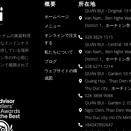
概要
所在地
QUÁN BỤI - Original: 19
ホームページ
Van Nam、Ben Nghe Wa
District 1、ホーチミン市
メニュー
オンラインで注文
、ベトナムの家庭料理
028 3829 1515
する
クなインドシナス
QUÁN BỤI - Central: 1B 
提供している場所
Van Nam、Ben Nghe Wa
私たちについて
ミン市の中心部に
District 1、ホーチミン市
ブログ
ョンで展開されて
028 6271 1214
ウェブサイトの構
QUÁN BỤI - Garden: 55 
成図
Quang Huy、Thao Dien 
Thu Duc city、ホーチミ
028 3898 9088
QUÁN BỤI - Garden 2: 03
Ngoc Dien, Thao Dien Wa
Thu Duc city, Ho Chi Minh
+84347892647