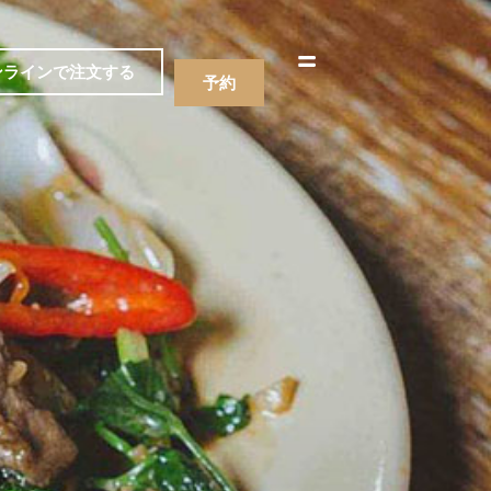
한국어
简体中文
ンラインで注文する
予約
ニュー
飲み物
ニュー
飲み物