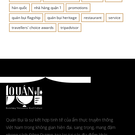
hàn quốc
nhà hàng quận 1
promotions
quán bụi flagship
quán bụi heritage
restaurant
service
travellers' choice awards
tripadvisor
Quán Bụi là sự kết hợp tinh tế của ẩm thực truyền thống
Việt Nam trong không gian hiện đại, sang trọng, mang đậm
phong cách Đông Dương, tọa lạc tại các địa điểm khác