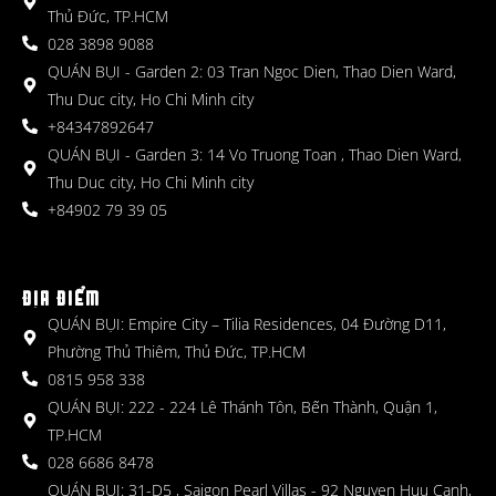
Thủ Đức, TP.HCM
028 3898 9088
QUÁN BỤI - Garden 2: 03 Tran Ngoc Dien, Thao Dien Ward,
Thu Duc city, Ho Chi Minh city
+84347892647
QUÁN BỤI - Garden 3: 14 Vo Truong Toan , Thao Dien Ward,
Thu Duc city, Ho Chi Minh city
+84902 79 39 05
ĐỊA ĐIỂM
QUÁN BỤI: Empire City – Tilia Residences, 04 Đường D11,
Phường Thủ Thiêm, Thủ Đức, TP.HCM
0815 958 338
QUÁN BỤI: 222 - 224 Lê Thánh Tôn, Bến Thành, Quận 1,
TP.HCM
028 6686 8478
QUÁN BỤI: 31-D5 , Saigon Pearl Villas - 92 Nguyen Huu Canh,