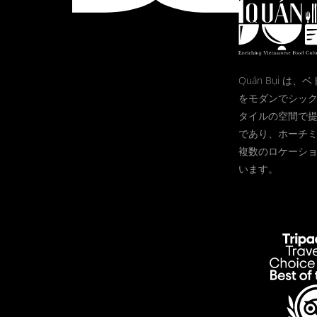
Quán Bụi は
をモダンでシッ
タイルの空間で
であり、ホーチ
複数のロケーシ
います。