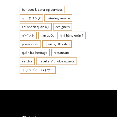
banquet & catering services
ケータリング
catering service
chi nhánh quán bụi
designers
イベント
hàn quốc
nhà hàng quận 1
promotions
quán bụi flagship
quán bụi heritage
restaurant
service
travellers' choice awards
トリップアドバイザー