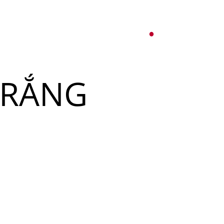
オ
紹介
パーティーサービス
日本語
English
TRẮNG
Tiếng Việt
ュー
メ
한국어
ベント
简体中文
ュー
メ
ベント