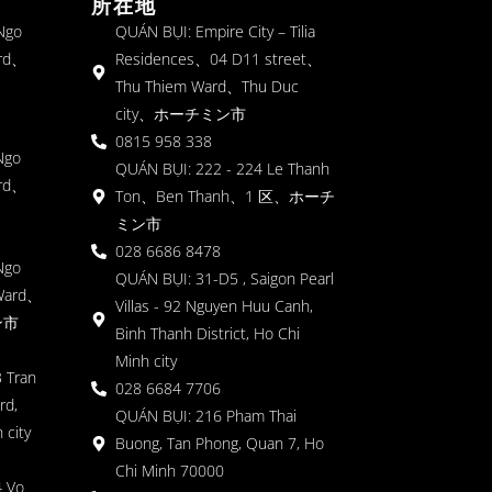
所在地
 Ngo
QUÁN BỤI: Empire City – Tilia
rd、
Residences、04 D11 street、
Thu Thiem Ward、Thu Duc
city、ホーチミン市
0815 958 338
Ngo
QUÁN BỤI: 222 - 224 Le Thanh
rd、
Ton、Ben Thanh、1 区、ホーチ
ミン市
028 6686 8478
Ngo
QUÁN BỤI: 31-D5 , Saigon Pearl
Ward、
Villas - 92 Nguyen Huu Canh,
ン市
Binh Thanh District, Ho Chi
Minh city
 Tran
028 6684 7706
rd,
QUÁN BỤI: 216 Pham Thai
 city
Buong, Tan Phong, Quan 7, Ho
Chi Minh 70000
4 Vo