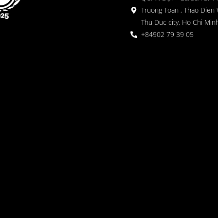
Truong Toan , Thao Dien 
Thu Duc city, Ho Chi Minh
+84902 79 39 05
 ガーデン
oor seating