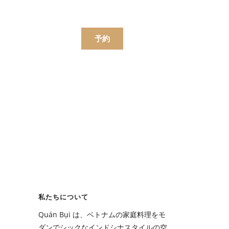
한국어
简体中文
ンラインで注文する
予約
ニュー
飲み物
ニュー
私たちについて
飲み物
Quán Bụi は、ベトナムの家庭料理をモ
ダンでシックなインドシナスタイルの空