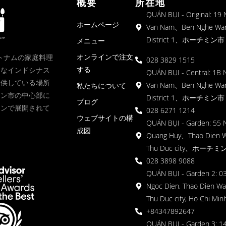
概要
所在地
QUÁN BỤI - Original: 19
ホームページ
Van Nam、Ben Nghe Wa
District 1、ホーチミン市
メニュー
オンラインで注文
、ベトナムの家庭料理
028 3829 1515
する
クなインドシナス
QUÁN BỤI - Central: 1B 
提供している場所
Van Nam、Ben Nghe Wa
私たちについて
ミン市の中心部に
District 1、ホーチミン市
ブログ
ョンで展開されて
028 6271 1214
ウェブサイトの構
QUÁN BỤI - Garden: 55 
成図
Quang Huy、Thao Dien 
Thu Duc city、ホーチミ
028 3898 9088
QUÁN BỤI - Garden 2: 03
Ngoc Dien, Thao Dien Wa
Thu Duc city, Ho Chi Minh
+84347892647
QUÁN BỤI - Garden 3: 1