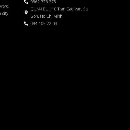
0362 776 273
Ward,
QUÁN BỤI: 16 Tran Cao Van, Sai
 city
Gon, Ho Chi Minh
094 105 72 03